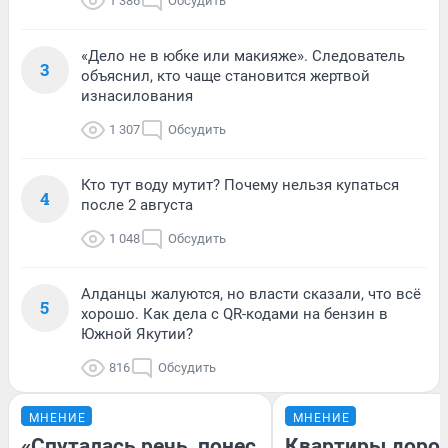
1 386
Обсудить
«Дело не в юбке или макияже». Следователь
3
объяснил, кто чаще становится жертвой
изнасилования
1 307
Обсудить
Кто тут воду мутит? Почему нельзя купаться
4
после 2 августа
1 048
Обсудить
Алданцы жалуются, но власти сказали, что всё
5
хорошо. Как дела с QR-кодами на бензин в
Южной Якутии?
816
Обсудить
МНЕНИЕ
МНЕНИЕ
«Спуталась речь, понес
Квартиры доро