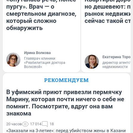
пургу». Врач — о
но дешевеют: п
смертельном диагнозе,
рынок недвижи
который сложно
сейчас такой с
обнаружить
Ирина Волкова
Екатерина Тороп
Главврач клиники
«Реабилитация доктора
директор агентст
Волковой»
недвижимости
РЕКОМЕНДУЕМ
В уфимский приют привезли пермячку
Марину, которая почти ничего о себе не
помнит. Посмотрите, вдруг она вам
знакома
20 часов
17 014
18
«Заказали на 3-летие»: перед убийством жены в Казани