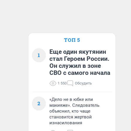
ТОП 5
Еще один якутянин
1
стал Героем России.
Он служил в зоне
СВО с самого начала
1 550
Обсудить
«Дело не в юбке или
2
макияже». Следователь
объяснил, кто чаще
становится жертвой
изнасилования