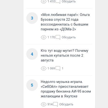
1 410
Обсудить
«Моя любимая пара!»: Ольга
3
Бузова спустя 22 года
воссоединилась с бывшим
парнем из «ДОМа-2»
1 170
Обсудить
Кто тут воду мутит? Почему
4
нельзя купаться после 2
августа
1 069
1
Недолго музыка играла.
5
«СибОйл» приостаналивает
продажу бензина АИ-95 всем
желающим в Якутске
914
Обсудить