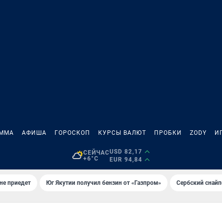
АММА
АФИША
ГОРОСКОП
КУРСЫ ВАЛЮТ
ПРОБКИ
ZODY
И
USD 82,17
СЕЙЧАС
+6°C
EUR 94,84
не приедет
Юг Якутии получил бензин от «Газпром»
Сербский снайп