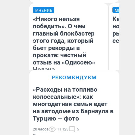
МНЕНИЕ
МНЕНИЕ
«Никого нельзя
Кварти
победить». О чем
но деш
главный блокбастер
рынок 
этого года, который
сейчас
бьет рекорды в
прокате: честный
отзыв на «Одиссею»
Нолана
РЕКОМЕНДУЕМ
Ек
Стас Соколов
ди
Эксперт
не
«Расходы на топливо
колоссальные»: как
многодетная семья едет
на автодоме из Барнаула в
Турцию — фото
20 часов
11 123
5