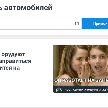
ь автомобилей
Примен
у орудуют
аправиться
ится на