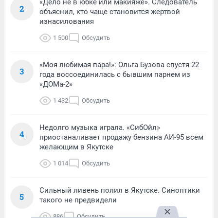
«Дело не в юбке или макияже». Следователь
2
объяснил, кто чаще становится жертвой
изнасилования
1 500
Обсудить
«Моя любимая пара!»: Ольга Бузова спустя 22
3
года воссоединилась с бывшим парнем из
«ДОМа-2»
1 432
Обсудить
Недолго музыка играла. «СибОйл»
4
приостаналивает продажу бензина АИ-95 всем
желающим в Якутске
1 014
Обсудить
Сильный ливень полил в Якутске. Синоптики
5
такого не предвидели
886
Обсудить