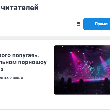
 читателей
Примен
ого попугая».
альном порношоу
аз
венные вещи