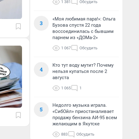
1 381
Обсудить
«Моя любимая пара!»: Ольга
3
Бузова спустя 22 года
воссоединилась с бывшим
парнем из «ДОМа-2»
1 067
Обсудить
Кто тут воду мутит? Почему
4
нельзя купаться после 2
августа
1 065
1
Недолго музыка играла.
5
«СибОйл» приостаналивает
продажу бензина АИ-95 всем
желающим в Якутске
883
Обсудить