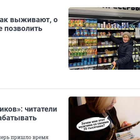
Как выживают, о
е позволить
ков»: читатели
абатывать
перь пришло время