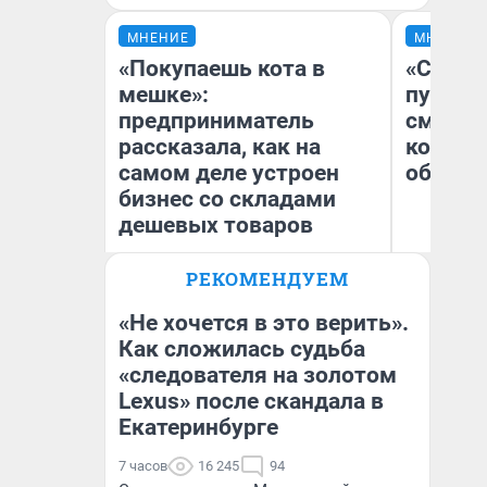
МНЕНИЕ
МНЕНИЕ
«Покупаешь кота в
«Спутал
мешке»:
пургу».
предприниматель
смерте
рассказала, как на
которы
самом деле устроен
обнару
бизнес со складами
дешевых товаров
Ир
РЕКОМЕНДУЕМ
Наталья Шорохова
Гл
Открыла кофейную точку на
«Р
деньги соцразвития
Во
«Не хочется в это верить».
Как сложилась судьба
«следователя на золотом
Lexus» после скандала в
Екатеринбурге
7 часов
16 245
94