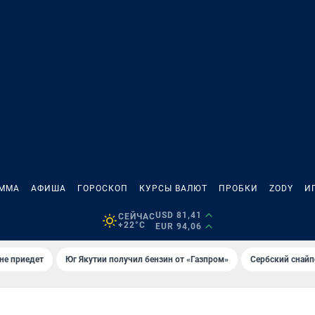
АММА
АФИША
ГОРОСКОП
КУРСЫ ВАЛЮТ
ПРОБКИ
ZODY
И
USD 81,41
СЕЙЧАС
+22°C
EUR 94,06
не приедет
Юг Якутии получил бензин от «Газпром»
Сербский снайп