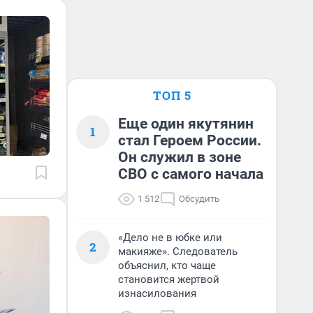
ТОП 5
Еще один якутянин
1
стал Героем России.
Он служил в зоне
СВО с самого начала
1 512
Обсудить
«Дело не в юбке или
2
макияже». Следователь
объяснил, кто чаще
становится жертвой
изнасилования