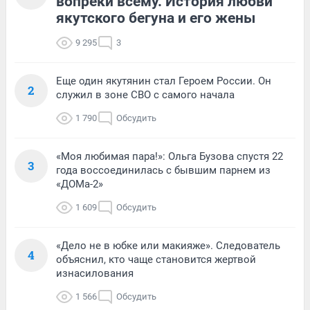
вопреки всему. История любви
якутского бегуна и его жены
9 295
3
Еще один якутянин стал Героем России. Он
2
служил в зоне СВО с самого начала
1 790
Обсудить
«Моя любимая пара!»: Ольга Бузова спустя 22
3
года воссоединилась с бывшим парнем из
«ДОМа-2»
1 609
Обсудить
«Дело не в юбке или макияже». Следователь
4
объяснил, кто чаще становится жертвой
изнасилования
1 566
Обсудить