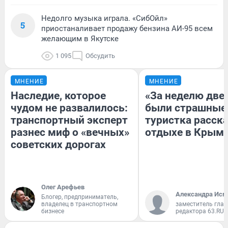
Недолго музыка играла. «СибОйл»
5
приостаналивает продажу бензина АИ-95 всем
желающим в Якутске
1 095
Обсудить
МНЕНИЕ
МНЕНИЕ
Наследие, которое
«За неделю две
чудом не развалилось:
были страшные
транспортный эксперт
туристка расска
разнес миф о «вечных»
отдыхе в Крым
советских дорогах
Олег Арефьев
Александра Исм
Блогер, предприниматель,
владелец в транспортном
заместитель глав
бизнесе
редактора 63.RU