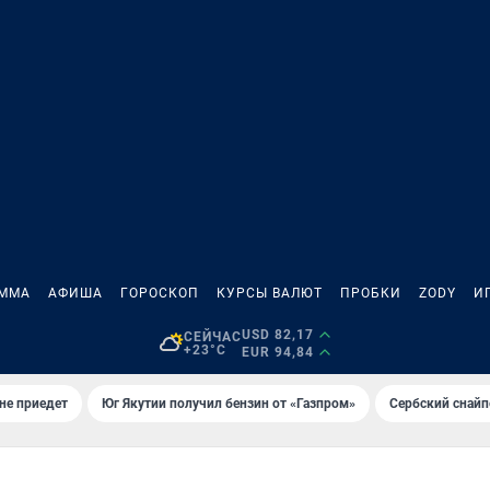
АММА
АФИША
ГОРОСКОП
КУРСЫ ВАЛЮТ
ПРОБКИ
ZODY
И
USD 82,17
СЕЙЧАС
+23°C
EUR 94,84
не приедет
Юг Якутии получил бензин от «Газпром»
Сербский снайп