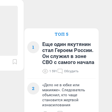
ТОП 5
Еще один якутянин
1
стал Героем России.
Он служил в зоне
СВО с самого начала
1 591
Обсудить
«Дело не в юбке или
2
макияже». Следователь
объяснил, кто чаще
становится жертвой
изнасилования