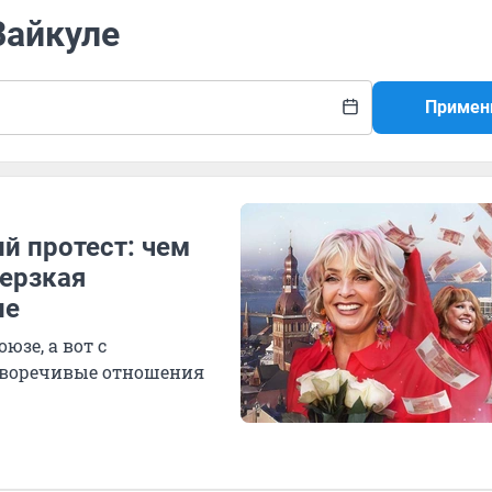
Вайкуле
Примен
ий протест: чем
дерзкая
ле
зе, а вот с
тиворечивые отношения