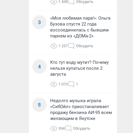
1 438
Обсудить
«Моя любимая пара!»: Ольга
3
Бузова спустя 22 года
воссоединилась с бывшим
парнем из «ДОМа-2»
1 237
Обсудить
Кто тут воду мутит? Почему
4
нельзя купаться после 2
августа
1 073
1
Недолго музыка играла.
5
«СибОйл» приостаналивает
продажу бензина АИ-95 всем
желающим в Якутске
934
Обсудить