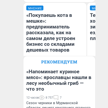
МНЕНИЕ
МНЕНИЕ
«Покупаешь кота в
Тепло 
мешке»:
холодн
предприниматель
зимой.
рассказала, как на
ездит н
самом деле устроен
плюсы 
бизнес со складами
дешевых товаров
РЕКОМЕНДУЕМ
Наталья Шорохова
Д
Открыла кофейную точку на
деньги соцразвития
«Напоминает куриное
мясо»: ярославцы нашли в
лесу необычный гриб —
что это
12 часов
8 757
7
Сезон черники в Мурманской
области: рецепт хрустящего ягодного