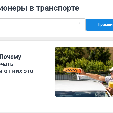
ионеры в транспорте
Примен
 Почему
ючать
 от них это
и