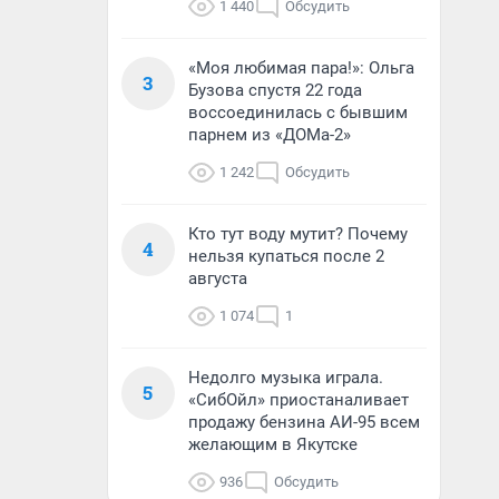
1 440
Обсудить
«Моя любимая пара!»: Ольга
3
Бузова спустя 22 года
воссоединилась с бывшим
парнем из «ДОМа-2»
1 242
Обсудить
Кто тут воду мутит? Почему
4
нельзя купаться после 2
августа
1 074
1
Недолго музыка играла.
5
«СибОйл» приостаналивает
продажу бензина АИ-95 всем
желающим в Якутске
936
Обсудить