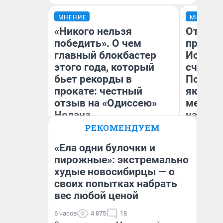
МНЕНИЕ
МНЕНИЕ
«Никого нельзя
Отврат
победить». О чем
прекра
главный блокбастер
Истори
этого года, который
счастл
бьет рекорды в
Посмот
прокате: честный
якутск
отзыв на «Одиссею»
метр о
Нолана
насили
РЕКОМЕНДУЕМ
Стас Соколов
Ол
Эксперт
«Ела одни булочки и
пирожные»: экстремально
худые новосибирцы — о
своих попытках набрать
вес любой ценой
6 часов
4 875
18