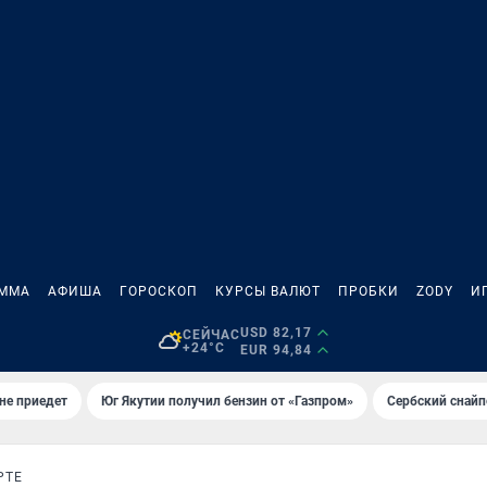
АММА
АФИША
ГОРОСКОП
КУРСЫ ВАЛЮТ
ПРОБКИ
ZODY
И
USD 82,17
СЕЙЧАС
+24°C
EUR 94,84
не приедет
Юг Якутии получил бензин от «Газпром»
Сербский снайп
РТЕ