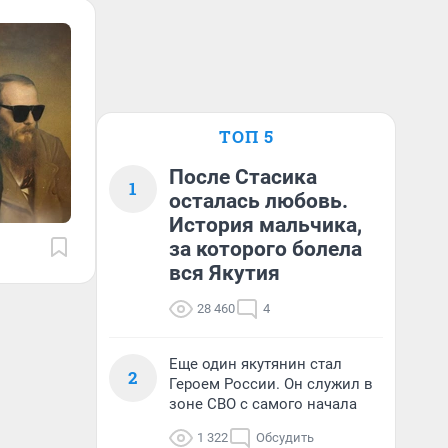
ТОП 5
После Стасика
1
осталась любовь.
История мальчика,
за которого болела
вся Якутия
28 460
4
Еще один якутянин стал
2
Героем России. Он служил в
зоне СВО с самого начала
1 322
Обсудить