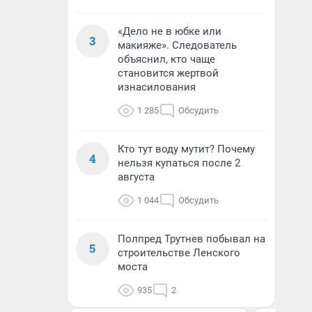
«Дело не в юбке или
3
макияже». Следователь
объяснил, кто чаще
становится жертвой
изнасилования
1 285
Обсудить
Кто тут воду мутит? Почему
4
нельзя купаться после 2
августа
1 044
Обсудить
Полпред Трутнев побывал на
5
строительстве Ленского
моста
935
2