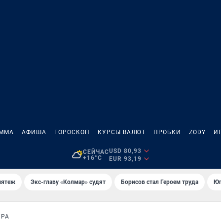
АММА
АФИША
ГОРОСКОП
КУРСЫ ВАЛЮТ
ПРОБКИ
ZODY
И
USD 80,93
СЕЙЧАС
+16°C
EUR 93,19
мятеж
Экс-главу «Колмар» судят
Борисов стал Героем труда
Юг
УРА