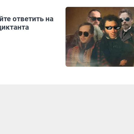
те ответить на
диктанта