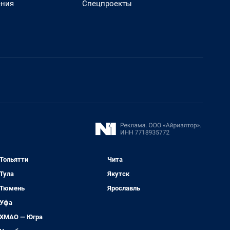
ения
Спецпроекты
Тольятти
Чита
Тула
Якутск
Тюмень
Ярославль
Уфа
ХМАО — Югра