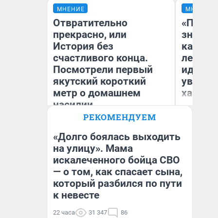
МНЕНИЕ
МНЕНИЕ
Отвратительно
«Посту
прекрасно, или
значит,
История без
кардиох
счастливого конца.
летним
Посмотрели первый
идею в
якутский короткий
увольн
метр о домашнем
хамств
насилии
Ро
Вы
РЕКОМЕНДУЕМ
ле
Ольга Донская
вм
со
«Долго боялась выходить
на улицу». Мама
искалеченного бойца СВО
— о том, как спасает сына,
который разбился по пути
к невесте
22 часа
31 347
86