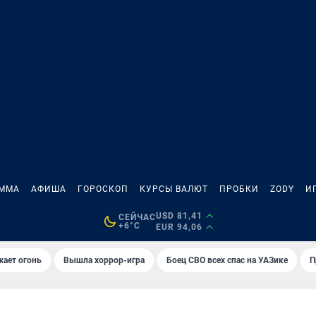
АММА
АФИША
ГОРОСКОП
КУРСЫ ВАЛЮТ
ПРОБКИ
ZODY
И
USD 81,41
СЕЙЧАС
+6°C
EUR 94,06
жает огонь
Вышла хоррор-игра
Боец СВО всех спас на УАЗике
П