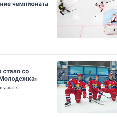
ние чемпионата
о стало со
«Молодежка»
е узнать