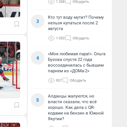
1 338
Обсудить
Кто тут воду мутит? Почему
3
нельзя купаться после 2
августа
1 053
Обсудить
«Моя любимая пара!»: Ольга
4
Бузова спустя 22 года
воссоединилась с бывшим
парнем из «ДОМа-2»
937
Обсудить
Алданцы жалуются, но
5
власти сказали, что всё
хорошо. Как дела с QR-
кодами на бензин в Южной
Якутии?