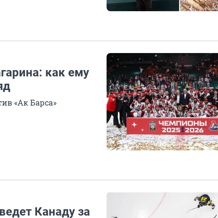
гарина: как ему
яд
ив «Ак Барса»
ведет Канаду за