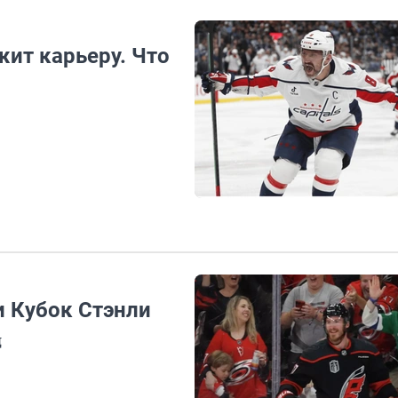
жит карьеру. Что
и Кубок Стэнли
д