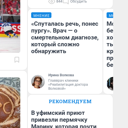
844
Обсудить
МНЕНИЕ
МНЕНИЕ
«Спуталась речь, понес
Мой ба
пургу». Врач — о
береже
смертельном диагнозе,
хотела 
который сложно
тысяч,
обнаружить
кредит,
приеха
безопа
Ирина Волкова
Главврач клиники
Кс
«Реабилитация доктора
Ав
Волковой»
РЕКОМЕНДУЕМ
В уфимский приют
привезли пермячку
Марину, которая почти