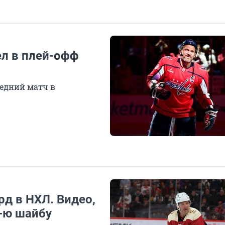
л в плей-офф
едний матч в
д в НХЛ. Видео,
0-ю шайбу