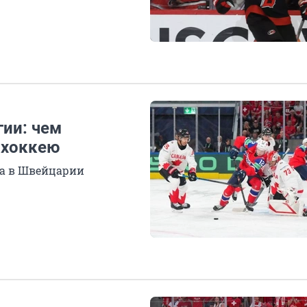
гии: чем
 хоккею
ра в Швейцарии