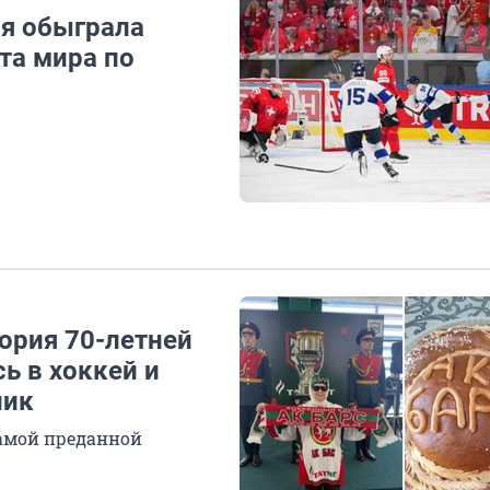
я обыграла
та мира по
ория 70-летней
ь в хоккей и
ник
амой преданной