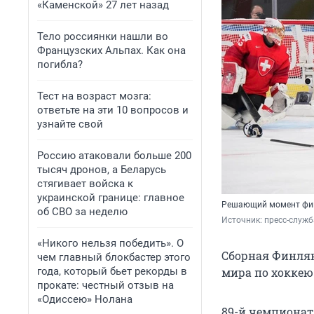
«Каменской» 27 лет назад
Тело россиянки нашли во
Французских Альпах. Как она
погибла?
Тест на возраст мозга:
ответьте на эти 10 вопросов и
узнайте свой
Россию атаковали больше 200
тысяч дронов, а Беларусь
стягивает войска к
украинской границе: главное
Решающий момент фи
об СВО за неделю
Источник: 
пресс-служба
«Никого нельзя победить». О
Сборная Финля
чем главный блокбастер этого
года, который бьет рекорды в
мира по хоккею
прокате: честный отзыв на
«Одиссею» Нолана
89-й чемпионат