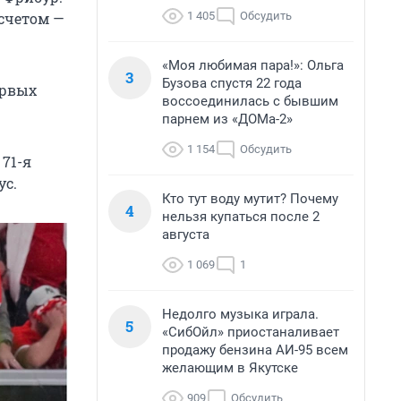
1 405
Обсудить
счетом —
«Моя любимая пара!»: Ольга
3
Бузова спустя 22 года
ервых
воссоединилась с бывшим
парнем из «ДОМа-2»
1 154
Обсудить
71-я
ус.
Кто тут воду мутит? Почему
4
нельзя купаться после 2
августа
1 069
1
Недолго музыка играла.
5
«СибОйл» приостаналивает
продажу бензина АИ-95 всем
желающим в Якутске
909
Обсудить