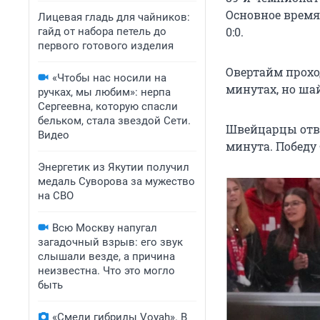
Основное время
Лицевая гладь для чайников:
0:0.
гайд от набора петель до
первого готового изделия
Овертайм проход
«Чтобы нас носили на
минутах, но ша
ручках, мы любим»: нерпа
Сергеевна, которую спасли
бельком, стала звездой Сети.
Швейцарцы отве
Видео
минута. Победу
Энергетик из Якутии получил
медаль Суворова за мужество
на СВО
Всю Москву напугал
загадочный взрыв: его звук
слышали везде, а причина
неизвестна. Что это могло
быть
«Смели гибриды Voyah». В