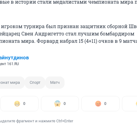
ые в истории стали медалистами чемпионата мира 
игроком турнира был признан защитник сборной Ш
ейцарец Свен Андригетто стал лучшим бомбардиром
оната мира. Форвард набрал 15 (4+11) очков в 9 матч
айнутдинов
ент 161.RU
онат мира
Спорт
Матч
0
0
0
ыделите фрагмент и нажмите Ctrl+Enter