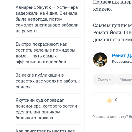
Норвежцы вперв
Авиарейс Якутск — Усть-Нера
хоккею.
задержали на 4 дня. Сначала
была непогода, потом
Самым ценным 
самолет внепланово забрали
на ремонт
Роман Йоси. Шв
домашнего чемпи
Быстро покраснеют: как
соспеть зеленые помидоры
Ренат Д
дома — пять самых
эффективных способов
Корреспонд
За какие публикации в
Хоккей
Чемпи
соцсетях вас уволят с работы:
список
Якутский суд оправдал
0
пенсионера, которого хотели
сделать виновником
Увидели опечатку? В
большого пожара
Как приготовить настоящее