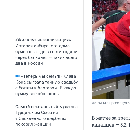
«Жила тут интеллигенция».
История сибирского дома-
бумеранга, где в гости ходили
через балконы, — таких всего
два в России
«Теперь мы семья!» Клава
Кока сыграла тайную свадьбу
с богатым блогером. В какую
сумму всё обошлось
Источник: 
пресс-служба
Самый сексуальный мужчина
Турции: чем Омер из
В матче за трет
«Клюквенного щербета»
покорил женщин
канадцев — 3:2