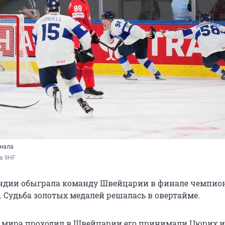
нала
 IIHF 
ндии обыграла команду Швейцарии в финале чемпио
. Судьба золотых медалей решалась в овертайме.
 мира проходил в Швейцарии его принимали Цюрих и