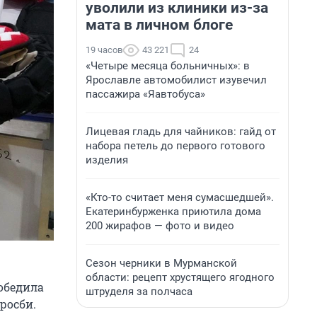
уволили из клиники из-за
мата в личном блоге
19 часов
43 221
24
«Четыре месяца больничных»: в
Ярославле автомобилист изувечил
пассажира «Яавтобуса»
Лицевая гладь для чайников: гайд от
набора петель до первого готового
изделия
«Кто-то считает меня сумасшедшей».
Екатеринбурженка приютила дома
200 жирафов — фото и видео
Сезон черники в Мурманской
области: рецепт хрустящего ягодного
победила
штруделя за полчаса
росби.