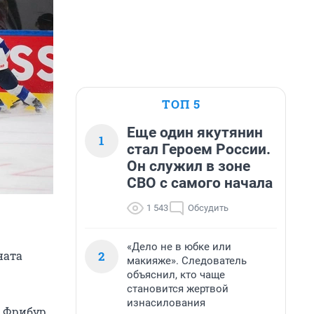
ТОП 5
Еще один якутянин
1
стал Героем России.
Он служил в зоне
СВО с самого начала
1 543
Обсудить
«Дело не в юбке или
2
ната
макияже». Следователь
объяснил, кто чаще
становится жертвой
изнасилования
 Фрибур.