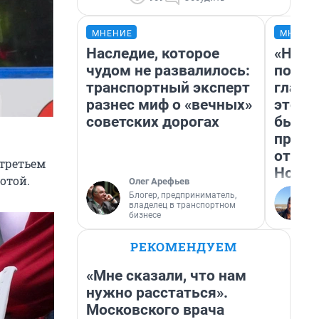
МНЕНИЕ
МНЕНИ
Наследие, которое
«Нико
чудом не развалилось:
побед
транспортный эксперт
главн
разнес миф о «вечных»
этого
советских дорогах
бьет 
прока
отзыв
третьем
Нолан
отой.
Олег Арефьев
Блогер, предприниматель,
владелец в транспортном
бизнесе
РЕКОМЕНДУЕМ
«Мне сказали, что нам
нужно расстаться».
Московского врача