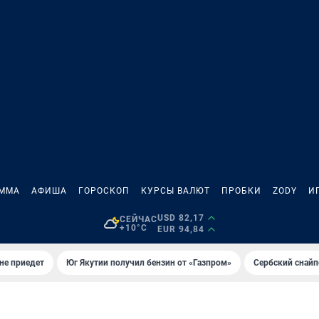
АММА
АФИША
ГОРОСКОП
КУРСЫ ВАЛЮТ
ПРОБКИ
ZODY
И
USD 82,17
СЕЙЧАС
+10°C
EUR 94,84
не приедет
Юг Якутии получил бензин от «Газпром»
Сербский снайп