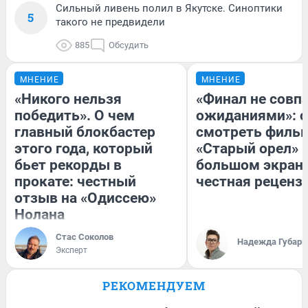
Сильный ливень полил в Якутске. Синоптики
5
такого не предвидели
885
Обсудить
МНЕНИЕ
МНЕНИЕ
«Никого нельзя
«Финал не совпа
победить». О чем
ожиданиями»: с
главный блокбастер
смотреть филь
этого года, который
«Старый орел» 
бьет рекорды в
большом экран
прокате: честный
честная реценз
отзыв на «Одиссею»
Нолана
Стас Соколов
Надежда Губарь
Эксперт
РЕКОМЕНДУЕМ