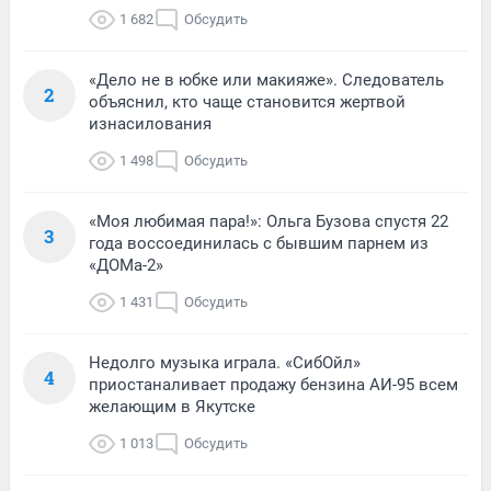
1 682
Обсудить
«Дело не в юбке или макияже». Следователь
2
объяснил, кто чаще становится жертвой
изнасилования
1 498
Обсудить
«Моя любимая пара!»: Ольга Бузова спустя 22
3
года воссоединилась с бывшим парнем из
«ДОМа-2»
1 431
Обсудить
Недолго музыка играла. «СибОйл»
4
приостаналивает продажу бензина АИ-95 всем
желающим в Якутске
1 013
Обсудить