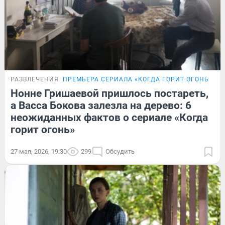
РАЗВЛЕЧЕНИЯ
ПРЕМЬЕРА СЕРИАЛА «КОГДА ГОРИТ ОГОНЬ»
П
Нонне Гришаевой пришлось постареть,
а Васса Бокова залезла на дерево: 6
неожиданных фактов о сериале «Когда
горит огонь»
27 мая, 2026, 19:30
299
Обсудить