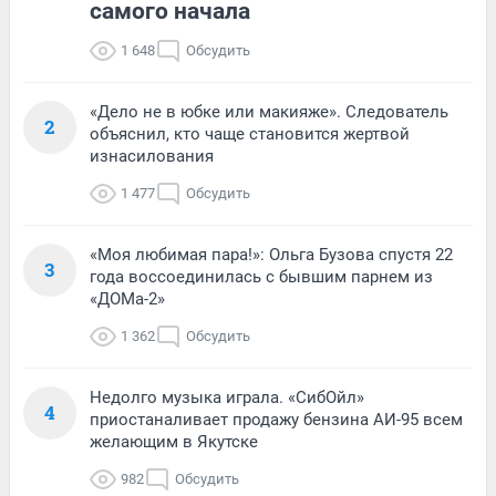
самого начала
1 648
Обсудить
«Дело не в юбке или макияже». Следователь
2
объяснил, кто чаще становится жертвой
изнасилования
1 477
Обсудить
«Моя любимая пара!»: Ольга Бузова спустя 22
3
года воссоединилась с бывшим парнем из
«ДОМа-2»
1 362
Обсудить
Недолго музыка играла. «СибОйл»
4
приостаналивает продажу бензина АИ-95 всем
желающим в Якутске
982
Обсудить