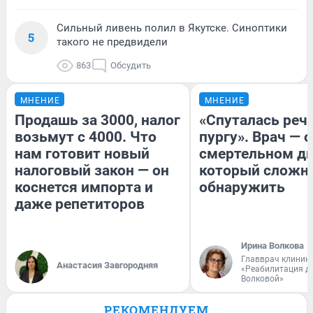
Сильный ливень полил в Якутске. Синоптики
5
такого не предвидели
863
Обсудить
МНЕНИЕ
МНЕНИЕ
Продашь за 3000, налог
«Спуталась речь
возьмут с 4000. Что
пургу». Врач — о
нам готовит новый
смертельном ди
налоговый закон — он
который сложн
коснется импорта и
обнаружить
даже репетиторов
Ирина Волкова
Главврач клиник
Анастасия Завгородняя
«Реабилитация д
Волковой»
РЕКОМЕНДУЕМ