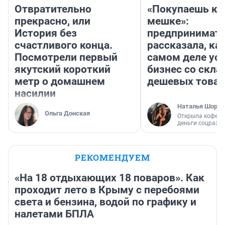
Отвратительно
«Покупаешь ко
прекрасно, или
мешке»:
История без
предпринимат
счастливого конца.
рассказала, как
Посмотрели первый
самом деле ус
якутский короткий
бизнес со скл
метр о домашнем
дешевых това
насилии
Наталья Шорох
Ольга Донская
Открыла кофейн
деньги соцразв
РЕКОМЕНДУЕМ
«На 18 отдыхающих 18 поваров». Как
проходит лето в Крыму с перебоями
света и бензина, водой по графику и
налетами БПЛА