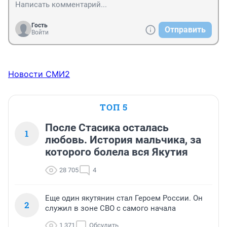
Гость
Отправить
Войти
Новости СМИ2
ТОП 5
После Стасика осталась
1
любовь. История мальчика, за
которого болела вся Якутия
28 705
4
Еще один якутянин стал Героем России. Он
2
служил в зоне СВО с самого начала
1 371
Обсудить