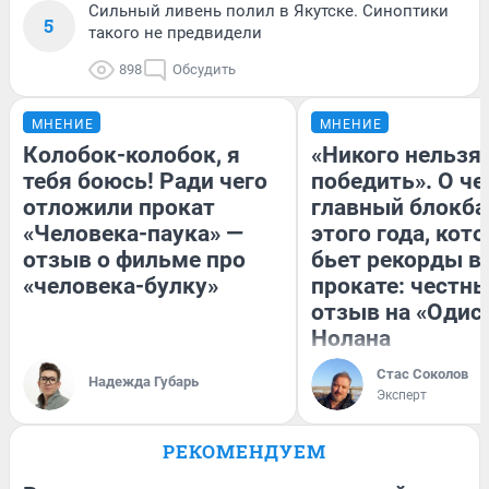
Сильный ливень полил в Якутске. Синоптики
5
такого не предвидели
898
Обсудить
МНЕНИЕ
МНЕНИЕ
Колобок-колобок, я
«Никого нельзя
тебя боюсь! Ради чего
победить». О ч
отложили прокат
главный блокба
«Человека-паука» —
этого года, кот
отзыв о фильме про
бьет рекорды в
«человека-булку»
прокате: честн
отзыв на «Одис
Нолана
Стас Соколов
Надежда Губарь
Эксперт
РЕКОМЕНДУЕМ