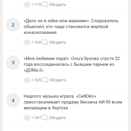
1 715
Обсудить
«Дело не в юбке или макияже». Следователь
2
объяснил, кто чаще становится жертвой
изнасилования
1 529
Обсудить
«Моя любимая пара!»: Ольга Бузова спустя 22
3
года воссоединилась с бывшим парнем из
«ДОМа-2»
1 505
Обсудить
Недолго музыка играла. «СибОйл»
4
приостаналивает продажу бензина АИ-95 всем
желающим в Якутске
1 047
Обсудить