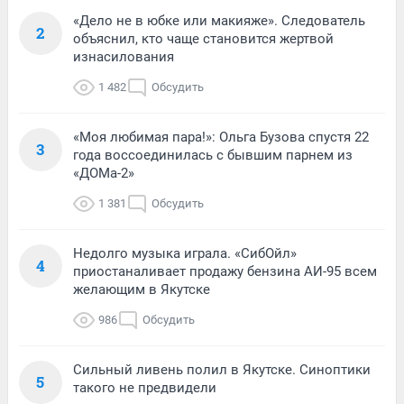
«Дело не в юбке или макияже». Следователь
2
объяснил, кто чаще становится жертвой
изнасилования
1 482
Обсудить
«Моя любимая пара!»: Ольга Бузова спустя 22
3
года воссоединилась с бывшим парнем из
«ДОМа-2»
1 381
Обсудить
Недолго музыка играла. «СибОйл»
4
приостаналивает продажу бензина АИ-95 всем
желающим в Якутске
986
Обсудить
Сильный ливень полил в Якутске. Синоптики
5
такого не предвидели