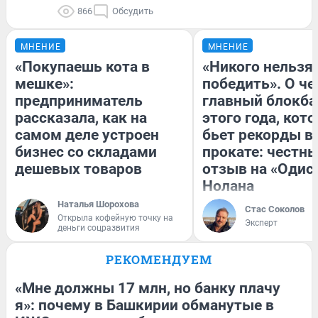
866
Обсудить
МНЕНИЕ
МНЕНИЕ
«Покупаешь кота в
«Никого нельзя
мешке»:
победить». О ч
предприниматель
главный блокба
рассказала, как на
этого года, кот
самом деле устроен
бьет рекорды в
бизнес со складами
прокате: честн
дешевых товаров
отзыв на «Одис
Нолана
Наталья Шорохова
Стас Соколов
Открыла кофейную точку на
Эксперт
деньги соцразвития
РЕКОМЕНДУЕМ
«Мне должны 17 млн, но банку плачу
я»: почему в Башкирии обманутые в