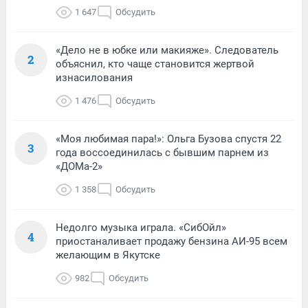
1 647
Обсудить
«Дело не в юбке или макияже». Следователь
2
объяснил, кто чаще становится жертвой
изнасилования
1 476
Обсудить
«Моя любимая пара!»: Ольга Бузова спустя 22
3
года воссоединилась с бывшим парнем из
«ДОМа-2»
1 358
Обсудить
Недолго музыка играла. «СибОйл»
4
приостаналивает продажу бензина АИ-95 всем
желающим в Якутске
982
Обсудить