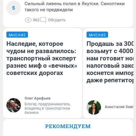
Сильный ливень полил в Якутске. Синоптики
5
такого не предвидели
862
Обсудить
МНЕНИЕ
МНЕНИЕ
Наследие, которое
Продашь за 3000
чудом не развалилось:
возьмут с 4000.
транспортный эксперт
нам готовит но
разнес миф о «вечных»
налоговый зако
советских дорогах
коснется импор
даже репетитор
Олег Арефьев
Блогер, предприниматель,
Анастасия Завг
владелец в транспортном
бизнесе
РЕКОМЕНДУЕМ