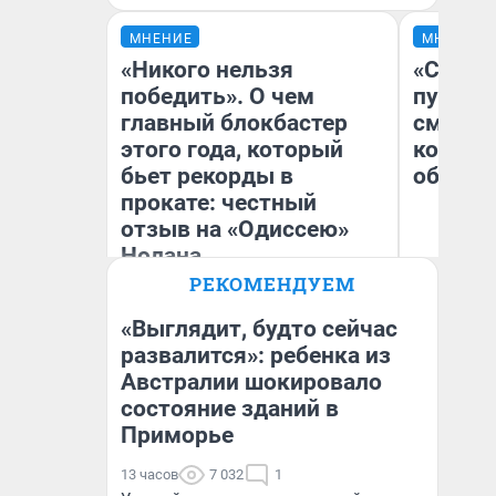
МНЕНИЕ
МНЕНИЕ
«Никого нельзя
«Спутал
победить». О чем
пургу».
главный блокбастер
смерте
этого года, который
которы
бьет рекорды в
обнару
прокате: честный
отзыв на «Одиссею»
Нолана
Ир
РЕКОМЕНДУЕМ
Гл
Стас Соколов
«Р
Эксперт
Во
«Выглядит, будто сейчас
развалится»: ребенка из
Австралии шокировало
состояние зданий в
Приморье
13 часов
7 032
1