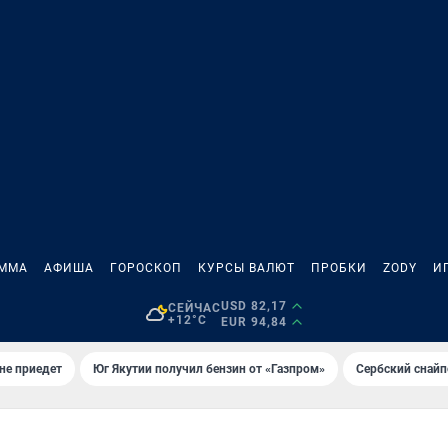
АММА
АФИША
ГОРОСКОП
КУРСЫ ВАЛЮТ
ПРОБКИ
ZODY
И
USD 82,17
СЕЙЧАС
+12°C
EUR 94,84
не приедет
Юг Якутии получил бензин от «Газпром»
Сербский снайп