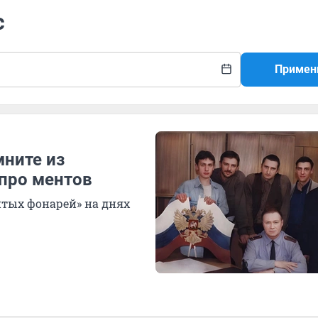
с
Примен
мните из
 про ментов
итых фонарей» на днях