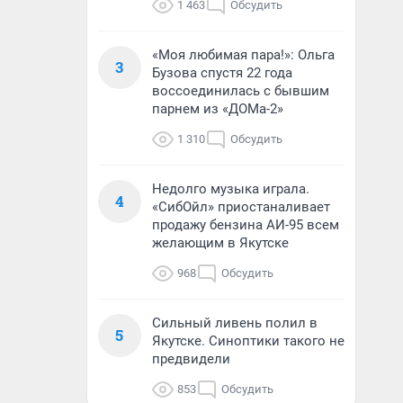
1 463
Обсудить
«Моя любимая пара!»: Ольга
3
Бузова спустя 22 года
воссоединилась с бывшим
парнем из «ДОМа-2»
1 310
Обсудить
Недолго музыка играла.
4
«СибОйл» приостаналивает
продажу бензина АИ-95 всем
желающим в Якутске
968
Обсудить
Сильный ливень полил в
5
Якутске. Синоптики такого не
предвидели
853
Обсудить