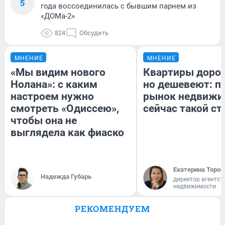
5
года воссоединилась с бывшим парнем из
«ДОМа-2»
824
Обсудить
МНЕНИЕ
МНЕНИЕ
«Мы видим нового
Квартиры доро
Нолана»: с каким
но дешевеют: п
настроем нужно
рынок недвижи
смотреть «Одиссею»,
сейчас такой с
чтобы она не
выглядела как фиаско
Екатерина Тороп
Надежда Губарь
директор агентст
недвижимости
РЕКОМЕНДУЕМ