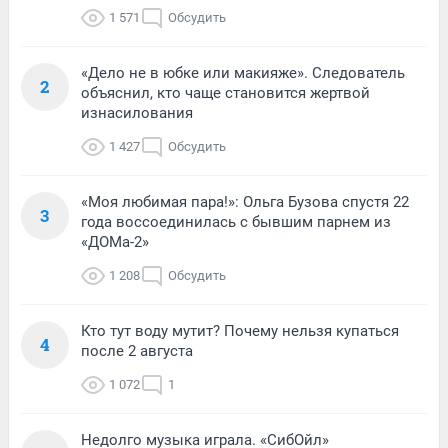
1 571
Обсудить
«Дело не в юбке или макияже». Следователь
2
объяснил, кто чаще становится жертвой
изнасилования
1 427
Обсудить
«Моя любимая пара!»: Ольга Бузова спустя 22
3
года воссоединилась с бывшим парнем из
«ДОМа-2»
1 208
Обсудить
Кто тут воду мутит? Почему нельзя купаться
4
после 2 августа
1 072
1
Недолго музыка играла. «СибОйл»