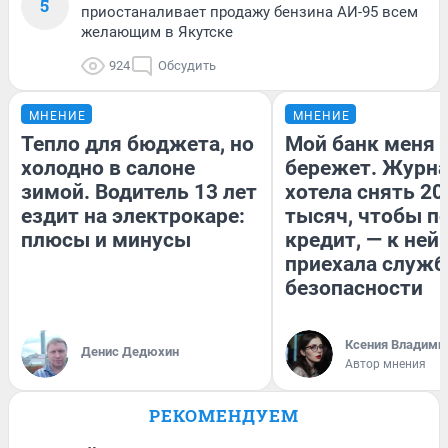
5
приостаналивает продажу бензина АИ-95 всем
желающим в Якутске
924
Обсудить
МНЕНИЕ
МНЕНИЕ
Тепло для бюджета, но
Мой банк меня
холодно в салоне
бережет. Журн
зимой. Водитель 13 лет
хотела снять 20
ездит на электрокаре:
тысяч, чтобы п
плюсы и минусы
кредит, — к ней
приехала служб
безопасности
Ксения Владими
Денис Дедюхин
Автор мнения
РЕКОМЕНДУЕМ