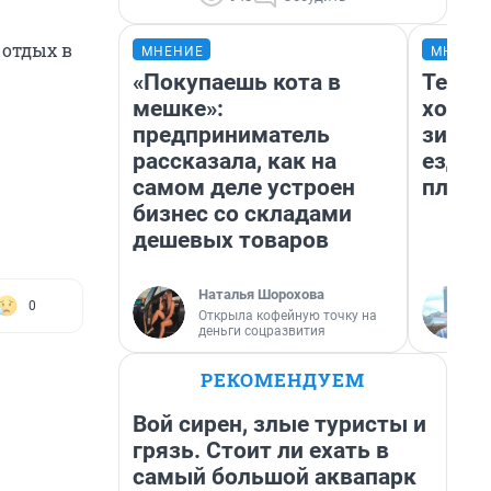
а отдых в
МНЕНИЕ
МНЕНИ
«Покупаешь кота в
Тепло
мешке»:
холод
предприниматель
зимой
рассказала, как на
ездит
самом деле устроен
плюсы
бизнес со складами
дешевых товаров
Наталья Шорохова
0
Открыла кофейную точку на
деньги соцразвития
РЕКОМЕНДУЕМ
Вой сирен, злые туристы и
грязь. Стоит ли ехать в
самый большой аквапарк