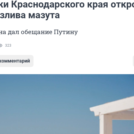
жи Краснодарского края отк
азлива мазута
на дал обещание Путину
323
 комментарий