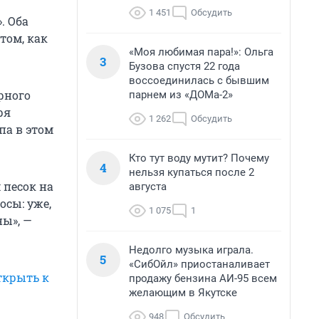
1 451
Обсудить
. Оба
том, как
«Моя любимая пара!»: Ольга
3
Бузова спустя 22 года
воссоединилась с бывшим
рного
парнем из «ДОМа-2»
ря
1 262
Обсудить
па в этом
Кто тут воду мутит? Почему
4
нельзя купаться после 2
 песок на
августа
осы: уже,
1 075
1
ы», —
Недолго музыка играла.
5
«СибОйл» приостаналивает
ткрыть к
продажу бензина АИ-95 всем
желающим в Якутске
948
Обсудить