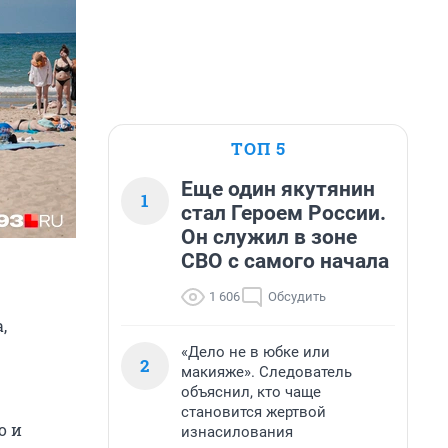
ТОП 5
Еще один якутянин
1
стал Героем России.
Он служил в зоне
СВО с самого начала
1 606
Обсудить
,
«Дело не в юбке или
2
макияже». Следователь
объяснил, кто чаще
становится жертвой
о и
изнасилования