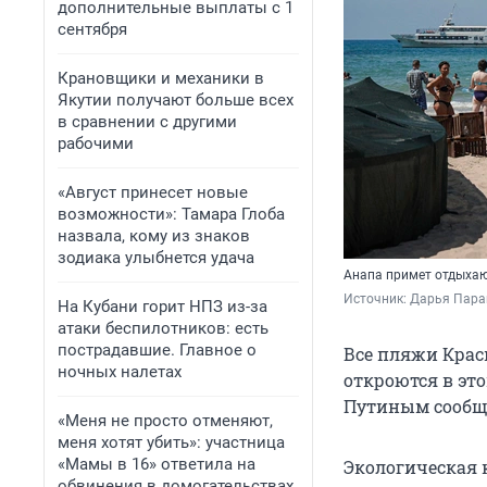
дополнительные выплаты с 1
сентября
Крановщики и механики в
Якутии получают больше всех
в сравнении с другими
рабочими
«Август принесет новые
возможности»: Тамара Глоба
назвала, кому из знаков
зодиака улыбнется удача
Анапа примет отдыхаю
Источник: 
Дарья Пара
На Кубани горит НПЗ из-за
атаки беспилотников: есть
пострадавшие. Главное о
Все пляжи Крас
ночных налетах
откроются в это
Путиным сообщи
«Меня не просто отменяют,
меня хотят убить»: участница
«Мамы в 16» ответила на
Экологическая 
обвинения в домогательствах