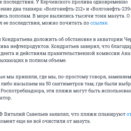
е последствия. У Керченского пролива одновременно
ние два танкера: «Волгонефть-212» и «Волгонефть-239»
ись пополам. В море вылились тысячи тонн мазута. О 
л ее последствия, можно почитать по
ссылке
.
 Кондратьева доложить об обстановке в акватории Че
ива нефтепродуктов. Кондратьев заверил, что благода
дента и действиям правительственной комиссии Ана
дыхающих в полном объеме.
ые мы приняли, где мы, по-простому говоря, заменяем
 либо насыпаем на 50 сантиметров там, где были выбр
Роспотребнадзора, эти пляжи могут быть использован
атор.
Ф Виталий Савельев заявлял, что пляжи планируют
о
 момент еще не всё очистили от мазута.