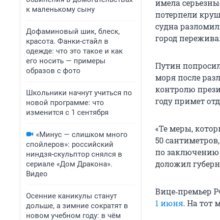
имела серьезны
к маленькому сыну
потерпели круше
судна разломил
Дофаминовый шик, блеск,
город пережива
красота. Фанки-стайл в
одежде: что это такое и как
его носить — примеры
Путин попросил
образов с фото
моря после разл
контролю прези
Школьники начнут учиться по
году примет от
новой программе: что
изменится с 1 сентября
«Те меры, котор
«Минус — слишком много
50 сантиметров,
спойлеров»: российский
по заключению 
ниндзя-скульптор снялся в
доложил губерн
сериале «Дом Дракона».
Видео
Вице‑премьер Р
Осенние каникулы станут
1 июня
. На тот
дольше, а зимние сократят в
новом учебном году: в чём