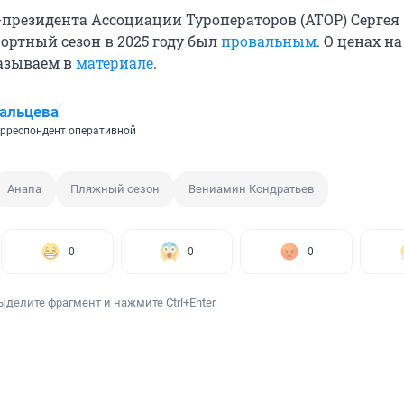
-президента Ассоциации Туроператоров (АТОР) Сергея
ортный сезон в 2025 году был
провальным
. О ценах н
казываем в
материале
.
альцева
рреспондент оперативной
Анапа
Пляжный сезон
Вениамин Кондратьев
0
0
0
ыделите фрагмент и нажмите Ctrl+Enter