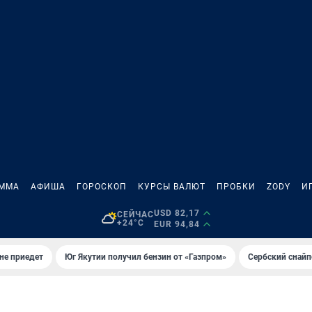
АММА
АФИША
ГОРОСКОП
КУРСЫ ВАЛЮТ
ПРОБКИ
ZODY
И
USD 82,17
СЕЙЧАС
+24°C
EUR 94,84
не приедет
Юг Якутии получил бензин от «Газпром»
Сербский снайп