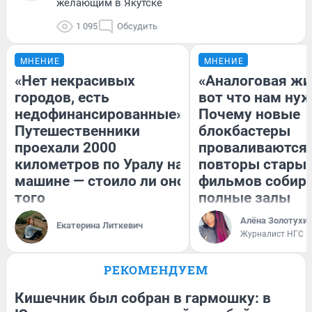
желающим в Якутске
1 095
Обсудить
МНЕНИЕ
МНЕНИЕ
«Нет некрасивых
«Аналоговая жи
городов, есть
вот что нам нуж
недофинансированные».
Почему новые
Путешественники
блокбастеры
проехали 2000
проваливаются,
километров по Уралу на
повторы стары
машине — стоило ли оно
фильмов собир
того
полные залы
Алёна Золотухи
Екатерина Литкевич
Журналист НГС
РЕКОМЕНДУЕМ
Кишечник был собран в гармошку: в