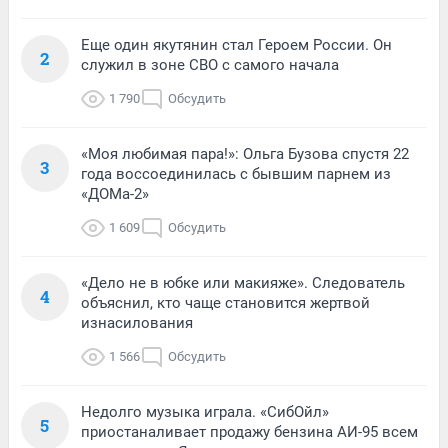
Еще один якутянин стал Героем России. Он
2
служил в зоне СВО с самого начала
1 790
Обсудить
«Моя любимая пара!»: Ольга Бузова спустя 22
3
года воссоединилась с бывшим парнем из
«ДОМа-2»
1 609
Обсудить
«Дело не в юбке или макияже». Следователь
4
объяснил, кто чаще становится жертвой
изнасилования
1 566
Обсудить
Недолго музыка играла. «СибОйл»
5
приостаналивает продажу бензина АИ-95 всем