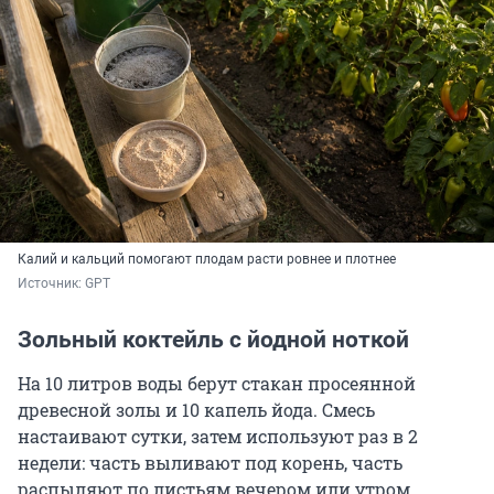
Калий и кальций помогают плодам расти ровнее и плотнее
Источник: 
GPT
Зольный коктейль с йодной ноткой
На 10 литров воды берут стакан просеянной
древесной золы и 10 капель йода. Смесь
настаивают сутки, затем используют раз в 2
недели: часть выливают под корень, часть
распыляют по листьям вечером или утром.