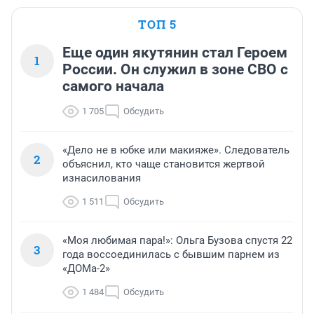
ТОП 5
Еще один якутянин стал Героем
1
России. Он служил в зоне СВО с
самого начала
1 705
Обсудить
«Дело не в юбке или макияже». Следователь
2
объяснил, кто чаще становится жертвой
изнасилования
1 511
Обсудить
«Моя любимая пара!»: Ольга Бузова спустя 22
3
года воссоединилась с бывшим парнем из
«ДОМа-2»
1 484
Обсудить