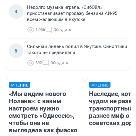
Недолго музыка играла. «СибОйл»
4
приостаналивает продажу бензина АИ-95
всем желающим в Якутске
1 036
Обсудить
Сильный ливень полил в Якутске. Синоптики
5
такого не предвидели
892
Обсудить
МНЕНИЕ
МНЕНИЕ
«Мы видим нового
Наследие, кото
Нолана»: с каким
чудом не разва
настроем нужно
транспортный 
смотреть «Одиссею»,
разнес миф о 
чтобы она не
советских доро
выглядела как фиаско