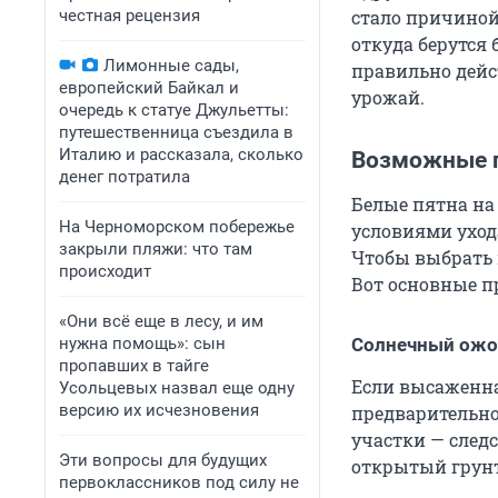
честная рецензия
стало причиной,
откуда берутся 
Лимонные сады,
правильно дейс
европейский Байкал и
урожай.
очередь к статуе Джульетты:
путешественница съездила в
Италию и рассказала, сколько
Возможные п
денег потратила
Белые пятна на
На Черноморском побережье
условиями уход
закрыли пляжи: что там
Чтобы выбрать 
происходит
Вот основные п
«Они всё еще в лесу, и им
нужна помощь»: сын
Солнечный ожо
пропавших в тайге
Если высаженна
Усольцевых назвал еще одну
версию их исчезновения
предварительно
участки — след
Эти вопросы для будущих
открытый грунт
первоклассников под силу не