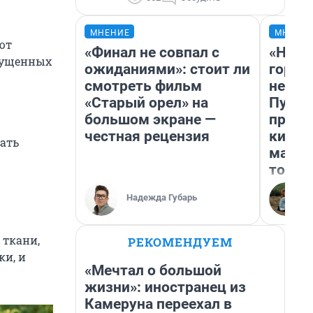
МНЕНИЕ
МНЕНИ
ют
«Финал не совпал с
«Нет 
апущенных
ожиданиями»: стоит ли
городо
смотреть фильм
недоф
«Старый орел» на
Путеш
большом экране —
проех
честная рецензия
килом
ать
машин
того
Надежда Губарь
 ткани,
РЕКОМЕНДУЕМ
ки, и
«Мечтал о большой
жизни»: иностранец из
Камеруна переехал в