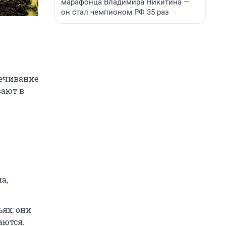
марафонца Владимира Никитина —
он стал чемпионом РФ 35 раз
вечивание
вают в
а,
ьях: они
аются.