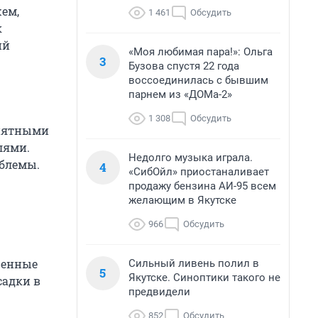
жем,
1 461
Обсудить
к
ий
«Моя любимая пара!»: Ольга
3
Бузова спустя 22 года
воссоединилась с бывшим
парнем из «ДОМа-2»
1 308
Обсудить
риятными
лями.
Недолго музыка играла.
облемы.
4
«СибОйл» приостаналивает
продажу бензина АИ-95 всем
желающим в Якутске
966
Обсудить
ченные
Сильный ливень полил в
5
Якутске. Синоптики такого не
садки в
предвидели
852
Обсудить