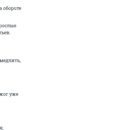
а обороте
зрослые
тьев.
 медлить,
ожог уже
я;