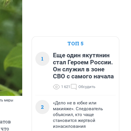
ТОП 5
Еще один якутянин
1
стал Героем России.
Он служил в зоне
СВО с самого начала
1 621
Обсудить
ять меры
«Дело не в юбке или
2
макияже». Следователь
объяснил, кто чаще
становится жертвой
матов
изнасилования
 что