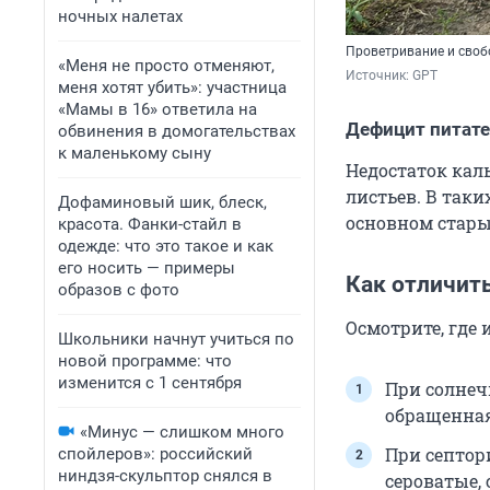
ночных налетах
Проветривание и своб
«Меня не просто отменяют,
Источник: 
GPT
меня хотят убить»: участница
«Мамы в 16» ответила на
Дефицит питат
обвинения в домогательствах
к маленькому сыну
Недостаток кал
листьев. В таки
Дофаминовый шик, блеск,
основном стары
красота. Фанки-стайл в
одежде: что это такое и как
его носить — примеры
Как отличить
образов с фото
Осмотрите, где
Школьники начнут учиться по
новой программе: что
изменится с 1 сентября
При солнеч
обращенная
«Минус — слишком много
При септор
спойлеров»: российский
ниндзя-скульптор снялся в
сероватые, 