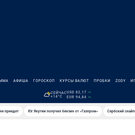
АММА
АФИША
ГОРОСКОП
КУРСЫ ВАЛЮТ
ПРОБКИ
ZODY
И
USD 82,17
СЕЙЧАС
+14°C
EUR 94,84
не приедет
Юг Якутии получил бензин от «Газпром»
Сербский снайп