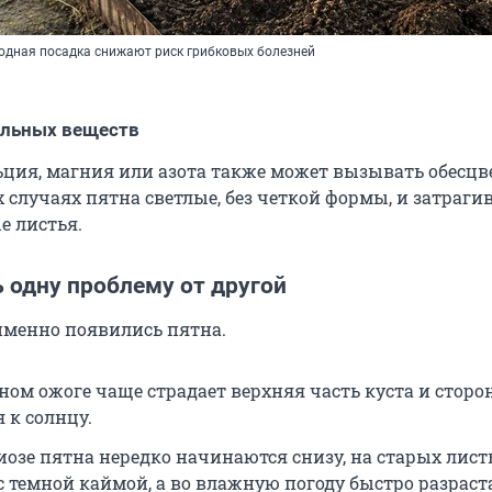
одная посадка снижают риск грибковых болезней
ельных веществ
ьция, магния или азота также может вызывать обесц
х случаях пятна светлые, без четкой формы, и затраги
е листья.
 одну проблему от другой
 именно появились пятна.
ном ожоге чаще страдает верхняя часть куста и сторон
 к солнцу.
иозе пятна нередко начинаются снизу, на старых лист
с темной каймой, а во влажную погоду быстро разраст