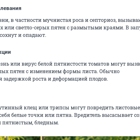
олевания
зни, в частности мучнистая роса и септориоз, вызыва
х или светло-серых пятен с размытыми краями. В з
сохнут и опадают.
кции
знь или вирус белой пятнистости томатов могут вызв
лых пятен с изменением формы листа. Обычно
 задержкой роста и деформацией плодов.
утинный клещ или трипсы могут повредить листовые
себя белые точки или пятна. Вредитель высасывает со
я пятнистым, бледным.