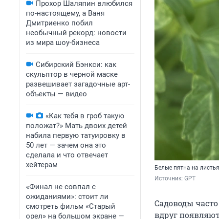
Прохор Шаляпин влюбился
по-настоящему, а Ваня
Дмитриенко побил
необычный рекорд: новости
из мира шоу-бизнеса
Сибирский Бэнкси: как
скульптор в черной маске
развешивает загадочные арт-
объекты — видео
«Как тебя в гроб такую
положат?» Мать двоих детей
набила первую татуировку в
50 лет — зачем она это
сделала и что отвечает
хейтерам
Белые пятна на листь
Источник: 
GPT
«Финал не совпал с
ожиданиями»: стоит ли
Садоводы часто
смотреть фильм «Старый
вдруг появляют
орел» на большом экране —