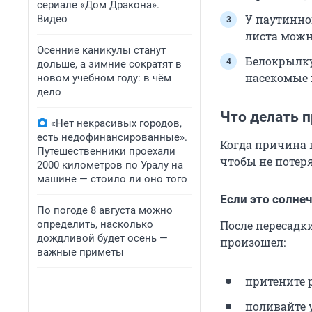
сериале «Дом Дракона».
У паутинно
Видео
листа можн
Осенние каникулы станут
Белокрылку
дольше, а зимние сократят в
насекомые 
новом учебном году: в чём
дело
Что делать п
«Нет некрасивых городов,
есть недофинансированные».
Когда причина в
Путешественники проехали
чтобы не потеря
2000 километров по Уралу на
машине — стоило ли оно того
Если это солне
По погоде 8 августа можно
определить, насколько
После пересадк
дождливой будет осень —
произошел:
важные приметы
притените р
поливайте 