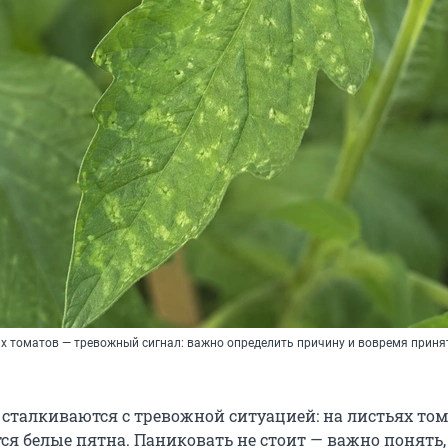
ях томатов — тревожный сигнал: важно определить причину и вовремя прин
 сталкиваются с тревожной ситуацией: на листьях то
ся белые пятна. Паниковать не стоит — важно понять,