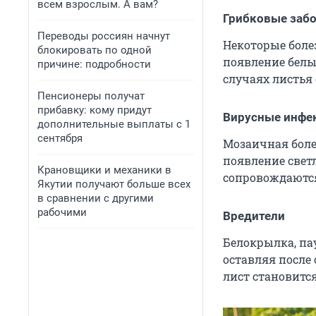
всем взрослым. А вам?
Грибковые заб
Переводы россиян начнут
Некоторые боле
блокировать по одной
появление белы
причине: подробности
случаях листья 
Пенсионеры получат
прибавку: кому придут
Вирусные инфе
дополнительные выплаты с 1
сентября
Мозаичная боле
появление свет
Крановщики и механики в
сопровождаются
Якутии получают больше всех
в сравнении с другими
рабочими
Вредители
Белокрылка, па
оставляя после 
лист становитс