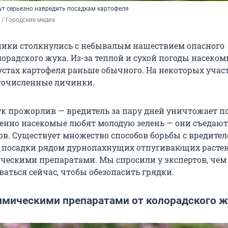
ут серьезно навредить посадкам картофеля
/ Городские медиа
чники столкнулись с небывалым нашествием опасного
орадского жука. Из-за теплой и сухой погоды насеко
устах картофеля раньше обычного. На некоторых учас
гочисленные личинки.
к прожорлив — вредитель за пару дней уничтожает п
бенно насекомые любят молодую зелень — они съедают
ов. Существует множество способов борьбы с вредител
и посадки рядом дурнопахнущих отпугивающих расте
ческими препаратами. Мы спросили у экспертов, чем
ваться сейчас, чтобы обезопасить грядки.
имическими препаратами от колорадского ж