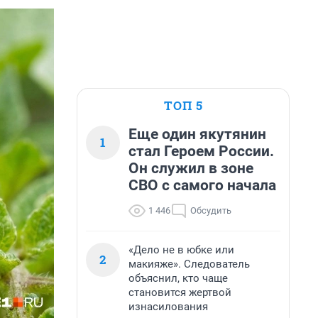
ТОП 5
Еще один якутянин
1
стал Героем России.
Он служил в зоне
СВО с самого начала
1 446
Обсудить
«Дело не в юбке или
2
макияже». Следователь
объяснил, кто чаще
становится жертвой
изнасилования