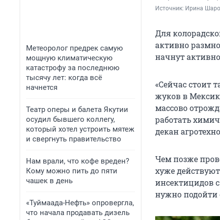
Источник: 
Ирина Шаров
Для колорадско
активно размно
Метеоролог предрек самую
начнут активно
мощную климатическую
катастрофу за последнюю
тысячу лет: когда всё
«Сейчас стоит т
начнется
жуков в Мексик
массово отрожд
Театр оперы и балета Якутии
работать химич
осудил бывшего коллегу,
который хотел устроить мятеж
декан агротехно
и свергнуть правительство
Чем позже пров
Нам врали, что кофе вреден?
хуже действуют
Кому можно пить до пяти
чашек в день
инсектицидов 
нужно подойти 
«Туймаада-Нефть» опровергла,
что начала продавать дизель