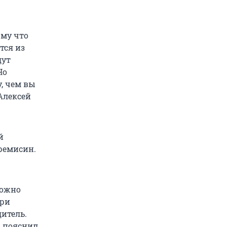
ому что
тся из
дут
Но
, чем вы
Алексей
й
ремисин.
можно
при
дитель.
— пояснил