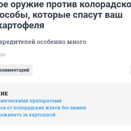
ое оружие против колорадско
пособы, которые спасут ваш
картофеля
 вредителей особенно много
297
 комментарий
НИЕ
имическими препаратами
ся от колорадских жуков без химии
ухаживать за картошкой