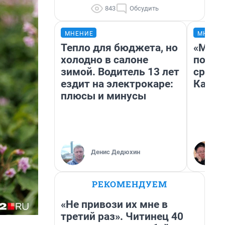
843
Обсудить
МНЕНИЕ
МНЕНИ
Тепло для бюджета, но
«Маши
холодно в салоне
полет
зимой. Водитель 13 лет
сравн
ездит на электрокаре:
Казах
плюсы и минусы
Денис Дедюхин
РЕКОМЕНДУЕМ
«Не привози их мне в
третий раз». Читинец 40