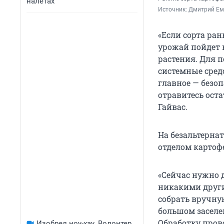
налетах
Источник: 
Дмитрий Ем
«Если сорта ра
урожай пойдет н
растения. Для п
системные сред
главное — безоп
отравитесь ост
Гайвас.
На безальтерна
отделом картоф
«Сейчас нужно 
никакими друг
собрать вручну
большом заселен
Обработку прово
Изобрел ноу-хау. Волонтер