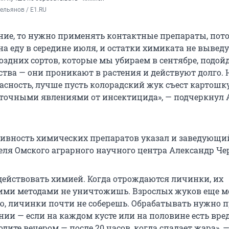
ельянов / E1.RU
нние, то нужно применять контактные препараты, пот
а еду в середине июля, и остатки химиката не выведу
оздних сортов, которые мы убираем в сентябре, подой
ства — они проникают в растения и действуют долго. 
асность, лучше пусть колорадский жук съест картошку
аточными явлениями от инсектицида», — подчеркнул 
тивность химических препаратов указал и заведующи
еля Омского аграрного научного центра Александр Че
действовать химией. Когда отрождаются личинки, их
ими методами не уничтожишь. Взрослых жуков еще 
ю, личинки почти не соберешь. Обрабатывать нужно 
ии — если на каждом кусте или на половине есть вре
дите вечером — после 20 часов, когда спадает жара», 