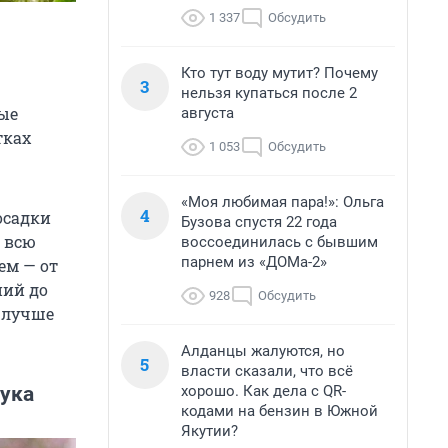
1 337
Обсудить
Кто тут воду мутит? Почему
3
нельзя купаться после 2
мые
августа
тках
1 053
Обсудить
«Моя любимая пара!»: Ольга
4
осадки
Бузова спустя 22 года
 всю
воссоединилась с бывшим
парнем из «ДОМа-2»
ем — от
ний до
928
Обсудить
 лучше
Алданцы жалуются, но
5
власти сказали, что всё
хорошо. Как дела с QR-
ука
кодами на бензин в Южной
Якутии?