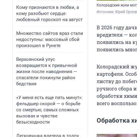
Колорадские жуки мог
Кому признаются в любви, а
Источник: 
Юрий Орлов 
кому разобьют сердце:
любовный гороскоп на август
В 2026 году да
Множество сайтов враз стали
вредителя — кол
недоступны: массовый сбой
появились на к
произошел в Рунете
появились мно
Верхоянский улус
возвращается к привычной
Колорадский жу
жизни после наводнения —
картофеля. Осо
спасатели покинули район
листву до побег
бедствия
ручного сбора 
обработки хими
«У меня есть еще пять минут»:
всего воспользо
фельдшер скорой — о борьбе
со смертью, самых сложных
вызовах и чувстве
Обработка х
безысходности
Легковушка влетела в толпу