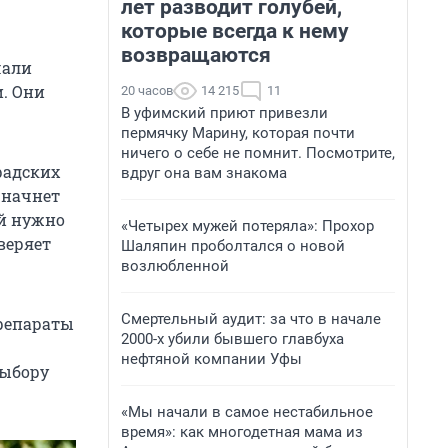
лет разводит голубей,
которые всегда к нему
возвращаются
чали
и. Они
20 часов
14 215
11
В уфимский приют привезли
пермячку Марину, которая почти
ничего о себе не помнит. Посмотрите,
радских
вдруг она вам знакома
 начнет
ей нужно
«Четырех мужей потеряла»: Прохор
веряет
Шаляпин проболтался о новой
возлюбленной
Смертельный аудит: за что в начале
препараты
2000-х убили бывшего главбуха
нефтяной компании Уфы
выбору
«Мы начали в самое нестабильное
время»: как многодетная мама из