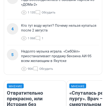
«ДОМа-2»
1 135
Обсудить
Кто тут воду мутит? Почему нельзя купаться
4
после 2 августа
1 068
1
Недолго музыка играла. «СибОйл»
5
приостаналивает продажу бензина АИ-95
всем желающим в Якутске
904
Обсудить
МНЕНИЕ
МНЕНИЕ
Отвратительно
«Спуталась реч
прекрасно, или
пургу». Врач — 
История без
смертельном д