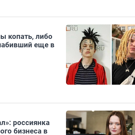
ы копать, либо
 набивший еще в
л»: россиянка
ого бизнеса в