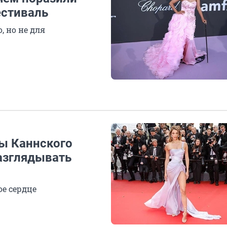
стиваль
, но не для
ы Каннского
азглядывать
ое сердце