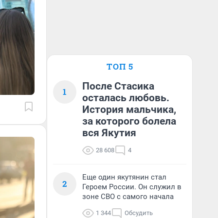
ТОП 5
После Стасика
1
осталась любовь.
История мальчика,
за которого болела
вся Якутия
28 608
4
Еще один якутянин стал
2
Героем России. Он служил в
зоне СВО с самого начала
1 344
Обсудить