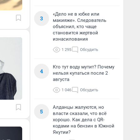
«Дело не в юбке или
3
макияже». Следователь
объяснил, кто чаще
становится жертвой
изнасилования
1 295
Обсудить
Кто тут воду мутит? Почему
4
нельзя купаться после 2
августа
1 046
Обсудить
Алданцы жалуются, но
5
власти сказали, что всё
хорошо. Как дела с QR-
кодами на бензин в Южной
Якутии?