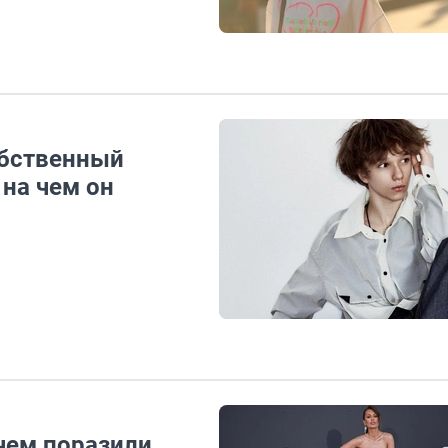
обственный
 на чем он
 чем поразили