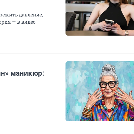
ережить давление,
ория — в видео
ин» маникюр: