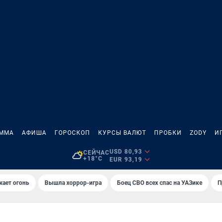
АММА
АФИША
ГОРОСКОП
КУРСЫ ВАЛЮТ
ПРОБКИ
ZODY
И
USD 80,93
СЕЙЧАС
+18°C
EUR 93,19
жает огонь
Вышла хоррор-игра
Боец СВО всех спас на УАЗике
П