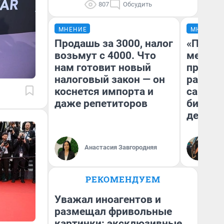
807
Обсудить
МНЕНИЕ
МНЕНИЕ
Продашь за 3000, налог
«Покуп
возьмут с 4000. Что
мешке»
нам готовит новый
предпр
налоговый закон — он
рассказ
коснется импорта и
самом 
даже репетиторов
бизнес
дешевы
На
Анастасия Завгородняя
От
де
РЕКОМЕНДУЕМ
Уважал иноагентов и
размещал фривольные
картинки: эксклюзивные