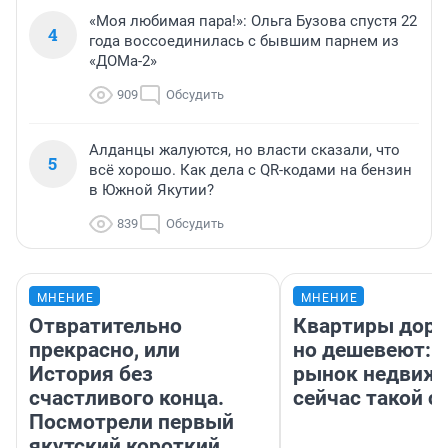
«Моя любимая пара!»: Ольга Бузова спустя 22
4
года воссоединилась с бывшим парнем из
«ДОМа-2»
909
Обсудить
Алданцы жалуются, но власти сказали, что
5
всё хорошо. Как дела с QR-кодами на бензин
в Южной Якутии?
839
Обсудить
МНЕНИЕ
МНЕНИЕ
Отвратительно
Квартиры дор
прекрасно, или
но дешевеют: 
История без
рынок недвиж
счастливого конца.
сейчас такой 
Посмотрели первый
якутский короткий