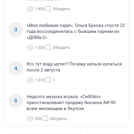
1 432
Обсудить
«Моя любимая пара!»: Ольга Бузова спустя 22
3
года воссоединилась с бывшим парнем из
«ДОМа-2»
1 226
Обсудить
Кто тут воду мутит? Почему нельзя купаться
4
после 2 августа
1 072
1
Недолго музыка играла. «СибОйл»
5
приостаналивает продажу бензина АИ-95
всем желающим в Якутске
928
Обсудить