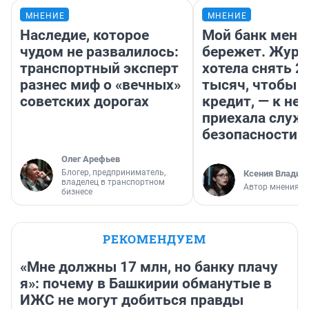
МНЕНИЕ
МНЕНИЕ
Наследие, которое
Мой банк меня
чудом не развалилось:
бережет. Журн
транспортный эксперт
хотела снять 2
разнес миф о «вечных»
тысяч, чтобы п
советских дорогах
кредит, — к не
приехала служ
безопасности
Олег Арефьев
Блогер, предприниматель,
Ксения Владим
владелец в транспортном
Автор мнения
бизнесе
РЕКОМЕНДУЕМ
«Мне должны 17 млн, но банку плачу
я»: почему в Башкирии обманутые в
ИЖС не могут добиться правды