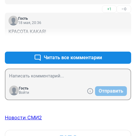
нашим меркам)!!!!!

+1
–0
17 и 18 января было -40.

27 февраля -36.

Гость
1 марта -35(!).

18 мая, 20:36
10 марта -22.

КРАСОТА КАКАЯ!
18 апреля -17(!)... А снегом нынче просто 
завалило!!!!!!!!!!

+1
–0
27.12.2020 было -42.

1.01.2001 -44.

Читать все комментарии
5-7.06.2023 +38...+39 (рекорд за всю историю 
наблюдений!).
Гость
Отправить
Войти
Новости СМИ2