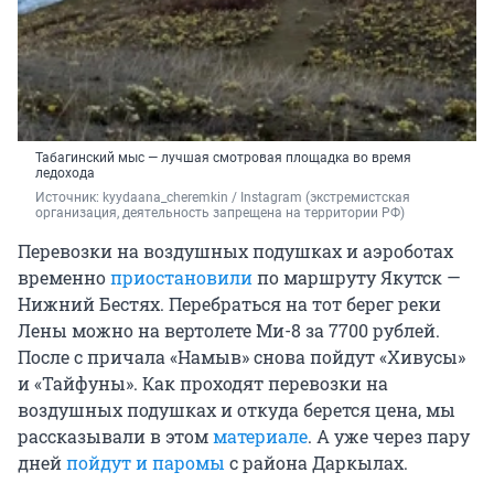
Табагинский мыс — лучшая смотровая площадка во время
ледохода
Источник: 
kyydaana_cheremkin / 
Instagram (экстремистская 
организация, деятельность запрещена на территории РФ)
Перевозки на воздушных подушках и аэроботах
временно
приостановили
по маршруту Якутск —
Нижний Бестях. Перебраться на тот берег реки
Лены можно на вертолете Ми-8 за 7700 рублей.
После с причала «Намыв» снова пойдут «Хивусы»
и «Тайфуны». Как проходят перевозки на
воздушных подушках и откуда берется цена, мы
рассказывали в этом
материале
. А уже через пару
дней
пойдут и паромы
с района Даркылах.