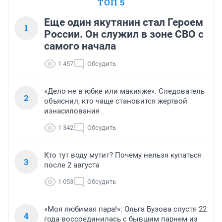
ТОП 5
Еще один якутянин стал Героем
1
России. Он служил в зоне СВО с
самого начала
1 457
Обсудить
«Дело не в юбке или макияже». Следователь
2
объяснил, кто чаще становится жертвой
изнасилования
1 342
Обсудить
Кто тут воду мутит? Почему нельзя купаться
3
после 2 августа
1 053
Обсудить
«Моя любимая пара!»: Ольга Бузова спустя 22
4
года воссоединилась с бывшим парнем из