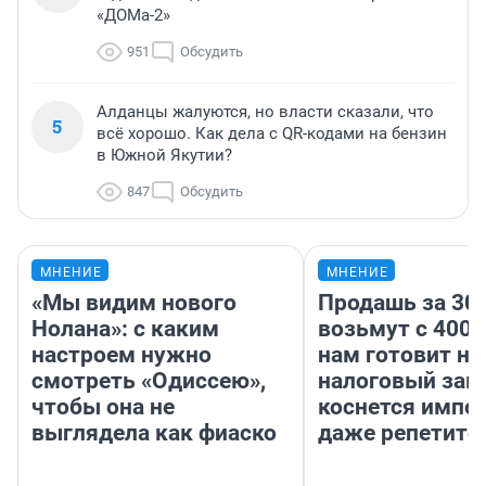
«ДОМа-2»
951
Обсудить
Алданцы жалуются, но власти сказали, что
5
всё хорошо. Как дела с QR-кодами на бензин
в Южной Якутии?
847
Обсудить
МНЕНИЕ
МНЕНИЕ
«Мы видим нового
Продашь за 300
Нолана»: с каким
возьмут с 4000
настроем нужно
нам готовит н
смотреть «Одиссею»,
налоговый зако
чтобы она не
коснется импор
выглядела как фиаско
даже репетито