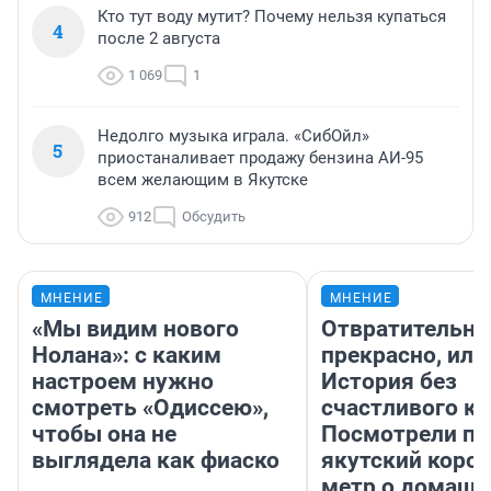
Кто тут воду мутит? Почему нельзя купаться
4
после 2 августа
1 069
1
Недолго музыка играла. «СибОйл»
5
приостаналивает продажу бензина АИ-95
всем желающим в Якутске
912
Обсудить
МНЕНИЕ
МНЕНИЕ
«Мы видим нового
Отвратительно
Нолана»: с каким
прекрасно, или
настроем нужно
История без
смотреть «Одиссею»,
счастливого ко
чтобы она не
Посмотрели п
выглядела как фиаско
якутский коро
метр о домаш