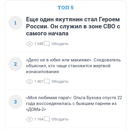
ТОП 5
Еще один якутянин стал Героем
1
России. Он служил в зоне СВО с
самого начала
1 548
Обсудить
«Дело не в юбке или макияже». Следователь
2
объяснил, кто чаще становится жертвой
изнасилования
1 407
Обсудить
«Моя любимая пара!»: Ольга Бузова спустя 22
3
года воссоединилась с бывшим парнем из
«ДОМа-2»
1 164
Обсудить