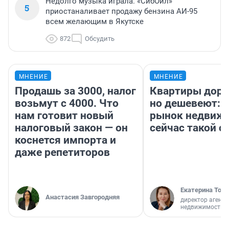
Недолго музыка играла. «СибОйл»
5
приостаналивает продажу бензина АИ-95
всем желающим в Якутске
872
Обсудить
МНЕНИЕ
МНЕНИЕ
Продашь за 3000, налог
Квартиры дор
возьмут с 4000. Что
но дешевеют: 
нам готовит новый
рынок недвиж
налоговый закон — он
сейчас такой 
коснется импорта и
даже репетиторов
Екатерина Торо
Анастасия Завгородняя
директор агентс
недвижимости