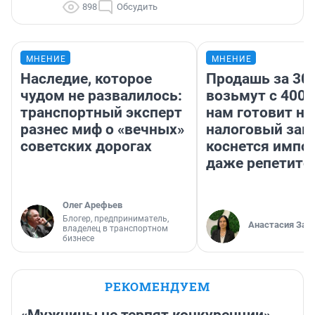
898
Обсудить
МНЕНИЕ
МНЕНИЕ
Наследие, которое
Продашь за 300
чудом не развалилось:
возьмут с 4000
транспортный эксперт
нам готовит н
разнес миф о «вечных»
налоговый зако
советских дорогах
коснется импор
даже репетито
Олег Арефьев
Блогер, предприниматель,
Анастасия Зав
владелец в транспортном
бизнесе
РЕКОМЕНДУЕМ