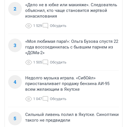
«Дело не в юбке или макияже». Следователь
2
объяснил, кто чаще становится жертвой
изнасилования
1 529
Обсудить
«Моя любимая пара!»: Ольга Бузова спустя 22
3
года воссоединилась с бывшим парнем из
«ДОМа-2»
1 505
Обсудить
Недолго музыка играла. «СибОйл»
4
приостаналивает продажу бензина АИ-95
всем желающим в Якутске
1 047
Обсудить
Сильный ливень полил в Якутске. Синоптики
5
такого не предвидели