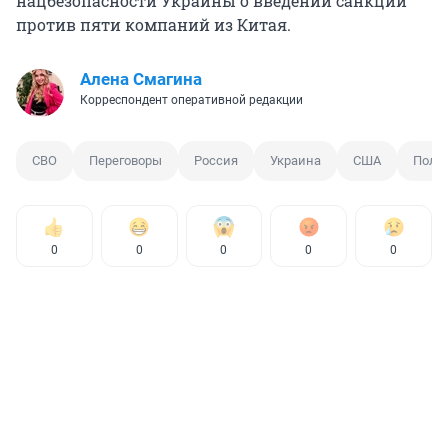
нацбезопасности Украины о введении санкций
против пяти компаний из Китая.
Алена Смагина
Корреспондент оперативной редакции
СВО
Переговоры
Россия
Украина
США
Поли
0
0
0
0
0