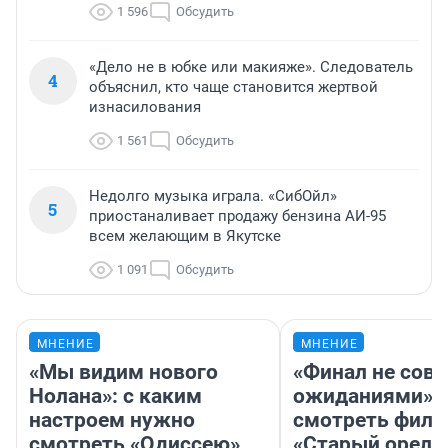
1 596
Обсудить
«Дело не в юбке или макияже». Следователь
4
объяснил, кто чаще становится жертвой
изнасилования
1 561
Обсудить
Недолго музыка играла. «СибОйл»
5
приостаналивает продажу бензина АИ-95
всем желающим в Якутске
1 091
Обсудить
МНЕНИЕ
МНЕНИЕ
«Мы видим нового
«Финал не совп
Нолана»: с каким
ожиданиями»: 
настроем нужно
смотреть фил
смотреть «Одиссею»,
«Старый орел» 