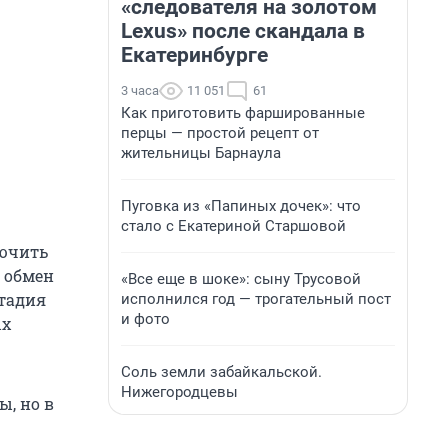
«следователя на золотом
Lexus» после скандала в
Екатеринбурге
3 часа
11 051
61
Как приготовить фаршированные
перцы — простой рецепт от
жительницы Барнаула
Пуговка из «Папиных дочек»: что
стало с Екатериной Старшовой
лючить
 обмен
«Все еще в шоке»: сыну Трусовой
стадия
исполнился год — трогательный пост
и фото
ых
Соль земли забайкальской.
Нижегородцевы
, но в