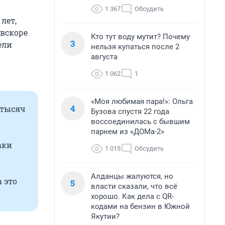
1 367
Обсудить
лет,
 вскоре
Кто тут воду мутит? Почему
3
ели
нельзя купаться после 2
августа
1 062
1
«Моя любимая пара!»: Ольга
4
 тысяч
Бузова спустя 22 года
воссоединилась с бывшим
парнем из «ДОМа-2»
аки
1 015
Обсудить
Алданцы жалуются, но
 это
5
власти сказали, что всё
хорошо. Как дела с QR-
кодами на бензин в Южной
Якутии?