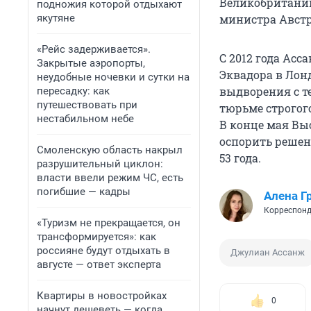
Великобритании
подножия которой отдыхают
министра Австр
якутяне
«Рейс задерживается».
С 2012 года Ас
Закрытые аэропорты,
Эквадора в Лонд
неудобные ночевки и сутки на
выдворения с т
пересадку: как
путешествовать при
тюрьме строгог
нестабильном небе
В конце мая Вы
оспорить решен
Смоленскую область накрыл
53 года.
разрушительный циклон:
власти ввели режим ЧС, есть
погибшие — кадры
Алена Г
Корреспонд
«Туризм не прекращается, он
трансформируется»: как
россияне будут отдыхать в
Джулиан Ассанж
августе — ответ эксперта
Квартиры в новостройках
0
начнут дешеветь — когда