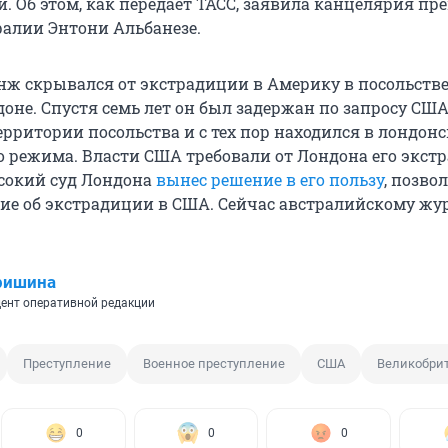
. Об этом, как передает ТАСС, заявила канцелярия пр
алии Энтони Альбанезе.
санж скрывался от экстрадиции в Америку в посольств
оне. Спустя семь лет он был задержан по запросу США
ерритории посольства и с тех пор находился в лондон
о режима. Власти США требовали от Лондона его экст
сокий суд Лондона
вынес решение в его пользу
, позво
ие об экстрадиции в США. Сейчас австралийскому жу
ришина
ент оперативной редакции
Преступление
Военное преступление
США
Великобри
0
0
0