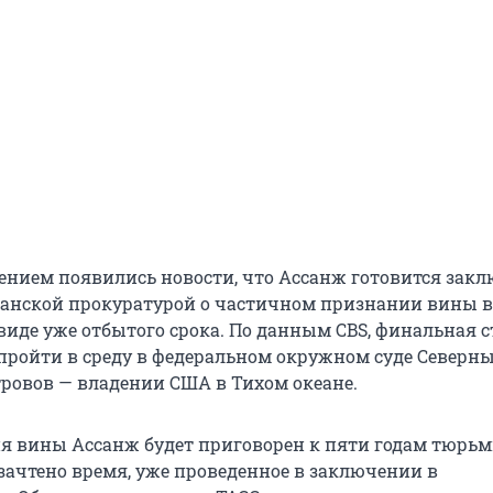
ением появились новости, что Ассанж готовится зак
канской прокуратурой о частичном признании вины в
 виде уже отбытого срока. По данным CBS, финальная 
пройти в среду в федеральном окружном суде Северн
ровов — владении США в Тихом океане.
я вины Ассанж будет приговорен к пяти годам тюрьмы
 зачтено время, уже проведенное в заключении в