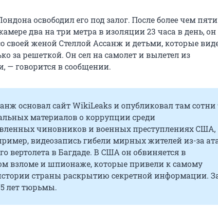
ондона освободил его под залог. После более чем пяти 
амере два на три метра в изоляции 23 часа в день, он
со своей женой Стеллой Ассанж и детьми, которые вид
ько за решеткой. Он сел на самолет и вылетел из
, — говорится в сообщении.
анж основал сайт WikiLeaks и опубликовал там сотни
льных материалов о коррупции среди
вленных чиновников и военных преступлениях США,
пример, видеозапись гибели мирных жителей из-за ат
о вертолета в Багдаде. В США он обвиняется в
м взломе и шпионаже, которые привели к самому
истории страны раскрытию секретной информации. За
75 лет тюрьмы.