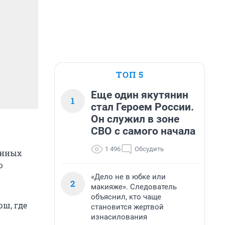
ТОП 5
Еще один якутянин
1
стал Героем России.
Он служил в зоне
СВО с самого начала
1 496
Обсудить
енных
ю
«Дело не в юбке или
2
макияже». Следователь
объяснил, кто чаще
рш, где
становится жертвой
изнасилования