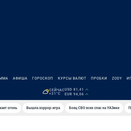
АММА
АФИША
ГОРОСКОП
КУРСЫ ВАЛЮТ
ПРОБКИ
ZODY
И
USD 81,41
СЕЙЧАС
+21°C
EUR 94,06
жает огонь
Вышла хоррор-игра
Боец СВО всех спас на УАЗике
П