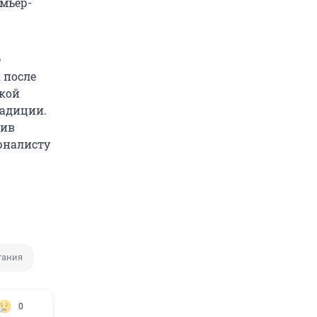
емьер-
е
 после
ской
радиции.
лив
рналисту
тания
0