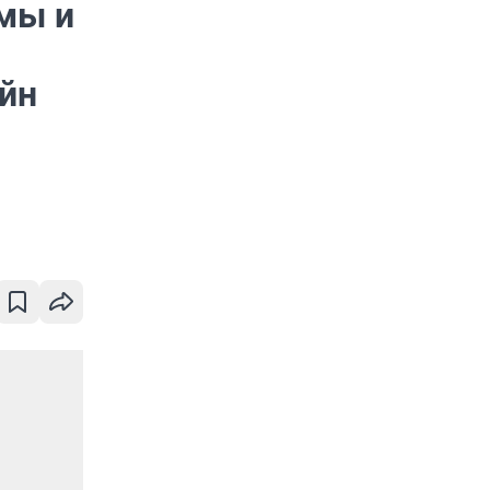
мы и
йн