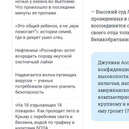
ночью у океана во Вьетнаме.
Что произошло в последние
— Высокий суд Л
минуты ее пропажи
проведенных в к
воссоединится 
«Это общий ребенок, а не „муж
помогает“»: истории семей,
своего отца тол
где в декрет ушел отец
Великобритании
Нефтяники «Роснефти» хотят
возродить породу якутской
Джулиан Асс
охотничьей лайки
конфиденциа
Надвигается волна пугающих
высокопоста
вирусов — ученые
включая, на
потребовали срочно усилить
американског
безопасность
компьютерно
крупному в 
«На 18 отдыхающих 18
ему грозит 1
поваров». Как проходит лето в
Крыму с перебоями света и
бензина, водой по графику и
налетами БПЛА