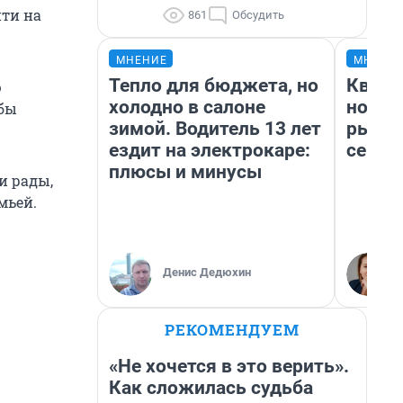
йти на
861
Обсудить
МНЕНИЕ
МНЕНИ
Тепло для бюджета, но
Кварт
ю
холодно в салоне
но де
обы
зимой. Водитель 13 лет
рынок
ездит на электрокаре:
сейча
плюсы и минусы
и рады,
мьей.
Денис Дедюхин
РЕКОМЕНДУЕМ
«Не хочется в это верить».
Как сложилась судьба