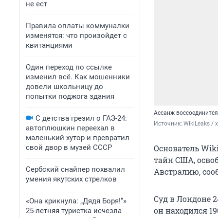
не ест
Правила оплаты коммуналки
изменятся: что произойдет с
квитанциями
Один переход по ссылке
изменил всё. Как мошенники
довели школьницу до
попытки поджога здания
Ассанж воссоединится
С детства грезил о ГАЗ-24:
Источник: 
WikiLeaks / 
автоплюшкин переехал в
маленький хутор и превратил
Основатель Wik
свой двор в музей СССР
тайн США, осво
Сербский снайпер похвалил
Австралию, сооб
умения якутских стрелков
Суд в Лондоне 
«Она крикнула: „Дядя Боря!“»
он находился 1
25-летняя туристка исчезла