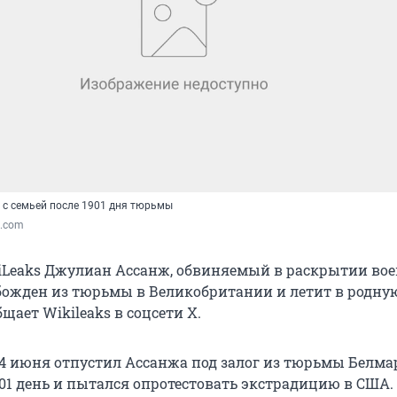
 с семьей после 1901 дня тюрьмы
x.com
iLeaks Джулиан Ассанж, обвиняемый в раскрытии во
божден из тюрьмы в Великобритании и летит в родну
щает Wikileaks в соцсети Х.
24 июня отпустил Ассанжа под залог из тюрьмы Белма
901 день и пытался опротестовать экстрадицию в США.