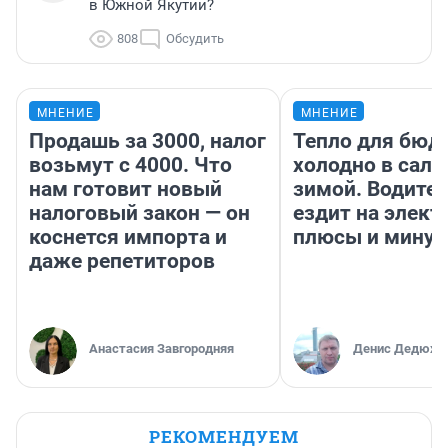
в Южной Якутии?
808
Обсудить
МНЕНИЕ
МНЕНИЕ
Продашь за 3000, налог
Тепло для бюд
возьмут с 4000. Что
холодно в сало
нам готовит новый
зимой. Водител
налоговый закон — он
ездит на элект
коснется импорта и
плюсы и мину
даже репетиторов
Анастасия Завгородняя
Денис Дедюхи
РЕКОМЕНДУЕМ