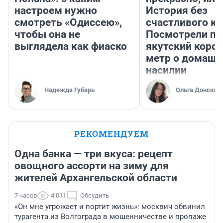
настроем нужно
История без
смотреть «Одиссею»,
счастливого ко
чтобы она не
Посмотрели п
выглядела как фиаско
якутский коро
метр о домаш
насилии
Надежда Губарь
Ольга Донская
РЕКОМЕНДУЕМ
Одна банка — три вкуса: рецепт
овощного ассорти на зиму для
жителей Архангельской области
7 часов
4 011
Обсудить
«Он мне угрожает и портит жизнь»: москвич обвинил
турагента из Волгограда в мошенничестве и пропаже