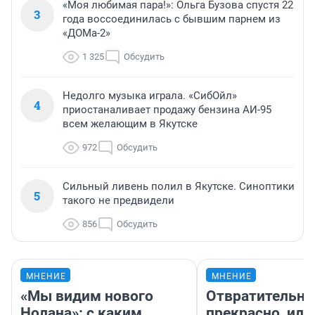
«Моя любимая пара!»: Ольга Бузова спустя 22
3
года воссоединилась с бывшим парнем из
«ДОМа-2»
1 325
Обсудить
Недолго музыка играла. «СибОйл»
4
приостаналивает продажу бензина АИ-95
всем желающим в Якутске
972
Обсудить
Сильный ливень полил в Якутске. Синоптики
5
такого не предвидели
856
Обсудить
МНЕНИЕ
МНЕНИЕ
«Мы видим нового
Отвратительно
Нолана»: с каким
прекрасно, или