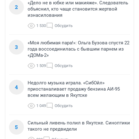
«Дело не в юбке или макияже». Следователь
2
объяснил, кто чаще становится жертвой
изнасилования
1 530
Обсудить
«Моя любимая пара!»: Ольга Бузова спустя 22
3
года воссоединилась с бывшим парнем из
«ДОМа-2»
1 509
Обсудить
Недолго музыка играла. «СибОйл»
4
приостаналивает продажу бензина АИ-95
всем желающим в Якутске
1 049
Обсудить
Сильный ливень полил в Якутске. Синоптики
5
такого не предвидели