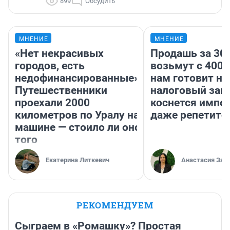
899
Обсудить
МНЕНИЕ
МНЕНИЕ
«Нет некрасивых
Продашь за 300
городов, есть
возьмут с 4000
недофинансированные».
нам готовит н
Путешественники
налоговый зако
проехали 2000
коснется импор
километров по Уралу на
даже репетито
машине — стоило ли оно
того
Екатерина Литкевич
Анастасия Зав
РЕКОМЕНДУЕМ
Сыграем в «Ромашку»? Простая