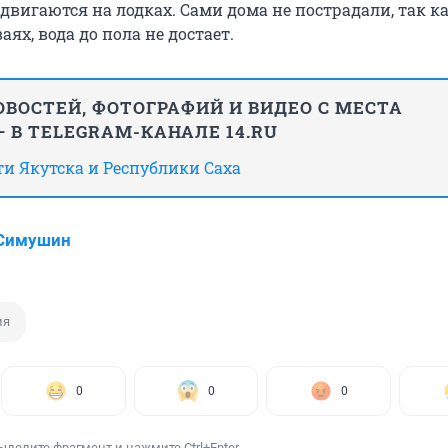
двигаются на лодках. Сами дома не пострадали, так к
аях, вода до пола не достает.
ВОСТЕЙ, ФОТОГРАФИЙ И ВИДЕО С МЕСТА
 В TELEGRAM-КАНАЛЕ 14.RU
сти Якутска и Республики Саха
 Симушин
ия
0
0
0
ыделите фрагмент и нажмите Ctrl+Enter