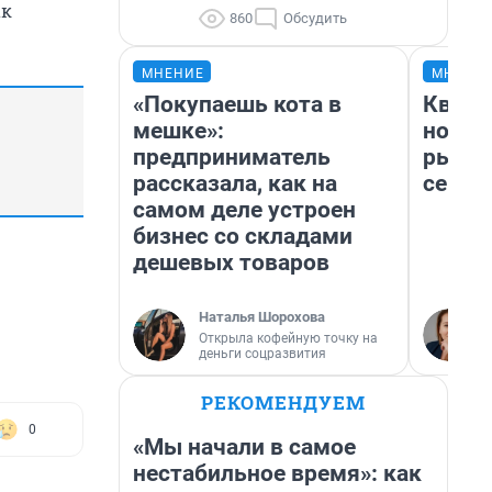
ак
860
Обсудить
МНЕНИЕ
МНЕНИ
«Покупаешь кота в
Кварт
мешке»:
но де
предприниматель
рынок
рассказала, как на
сейча
самом деле устроен
бизнес со складами
дешевых товаров
Наталья Шорохова
Открыла кофейную точку на
деньги соцразвития
РЕКОМЕНДУЕМ
0
«Мы начали в самое
нестабильное время»: как