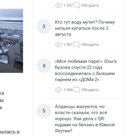
1 357
Обсудить
Кто тут воду мутит? Почему
3
нельзя купаться после 2
августа
1 061
Обсудить
«Моя любимая пара!»: Ольга
4
Бузова спустя 22 года
воссоединилась с бывшим
 
парнем из «ДОМа-2»
1 006
Обсудить
ка
бы
Алданцы жалуются, но
е
5
власти сказали, что всё
хорошо. Как дела с QR-
кодами на бензин в Южной
Якутии?
зались в