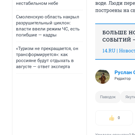
воде. Люди пере
нестабильном небе
построены на св
Смоленскую область накрыл
разрушительный циклон:
власти ввели режим ЧС, есть
БОЛЬШЕ НО
погибшие — кадры
СОБЫТИЙ —
«Туризм не прекращается, он
14.RU | Ново
трансформируется»: как
россияне будут отдыхать в
августе — ответ эксперта
Руслан
Редактор
Паводок
Якут
0
Увидели опечатку? В