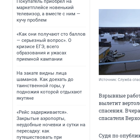
Покупатель приобрел на
маркетплейсе новенький
телевизор, а вместе с ним —
кучу проблем
«Как они получают сто баллов
— серьезный вопрос». О
кризисе ЕГЭ, всего
образования и ужасах
приемной кампании
На закате видны лица
шаманов. Как доехать до
Источник: 
Служба спас
таинственной горы, у
подножия которой отдыхают
Взрывные работ
якутяне
вылетит вертол
спасения. Вчер
«Рейс задерживается».
спасателя Верхо
Закрытые аэропорты,
неудобные ночевки и сутки на
пересадку: как
Судя по опубли
путешествовать при