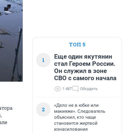
ТОП 5
Еще один якутянин
1
стал Героем России.
Он служил в зоне
СВО с самого начала
1 487
Обсудить
«Дело не в юбке или
атора
2
макияже». Следователь
,
объяснил, кто чаще
але
становится жертвой
изнасилования