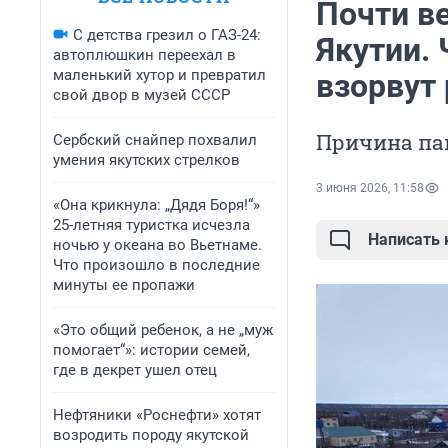
Почти ве
С детства грезил о ГАЗ-24:
Якутии. 
автоплюшкин переехал в
маленький хутор и превратил
взорвут 
свой двор в музей СССР
Причина пав
Сербский снайпер похвалил
умения якутских стрелков
3 июня 2026, 11:58
«Она крикнула: „Дядя Боря!“»
25-летняя туристка исчезла
Написать
ночью у океана во Вьетнаме.
Что произошло в последние
минуты ее пропажи
«Это общий ребенок, а не „муж
помогает“»: истории семей,
где в декрет ушел отец
Нефтяники «Роснефти» хотят
возродить породу якутской