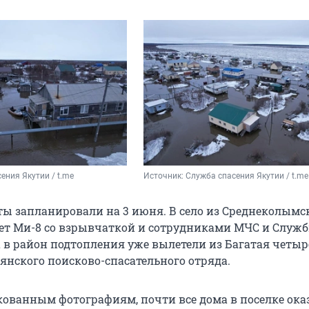
ения Якутии / t.me 
Источник: 
Служба спасения Якутии / t.me
ы запланировали на 3 июня. В село из Среднеколымс
ет Ми-8 со взрывчаткой и сотрудниками МЧС и Служ
а в район подтопления уже вылетели из Багатая четыр
янского поисково-спасательного отряда.
кованным фотографиям, почти все дома в поселке ока