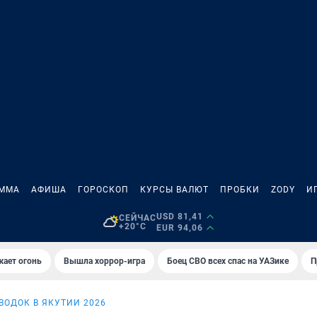
АММА
АФИША
ГОРОСКОП
КУРСЫ ВАЛЮТ
ПРОБКИ
ZODY
И
USD 81,41
СЕЙЧАС
+20°C
EUR 94,06
жает огонь
Вышла хоррор-игра
Боец СВО всех спас на УАЗике
П
ВОДОК В ЯКУТИИ 2026