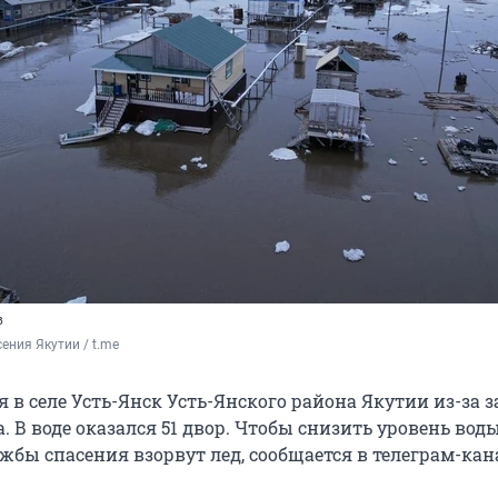
в
ения Якутии / t.me 
 в селе Усть-Янск Усть-Янского района Якутии из-за з
а. В воде оказался 51 двор. Чтобы снизить уровень воды
жбы спасения взорвут лед, сообщается в телеграм-кан