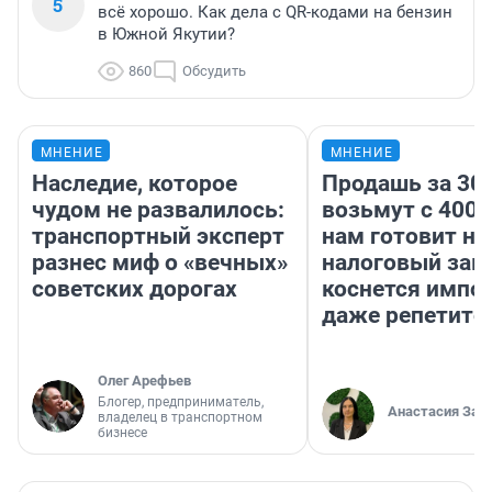
5
всё хорошо. Как дела с QR-кодами на бензин
в Южной Якутии?
860
Обсудить
МНЕНИЕ
МНЕНИЕ
Наследие, которое
Продашь за 300
чудом не развалилось:
возьмут с 4000
транспортный эксперт
нам готовит н
разнес миф о «вечных»
налоговый зако
советских дорогах
коснется импор
даже репетито
Олег Арефьев
Блогер, предприниматель,
Анастасия Зав
владелец в транспортном
бизнесе