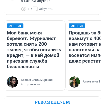
в Южной Якутии?
816
Обсудить
МНЕНИЕ
МНЕНИЕ
Мой банк меня
Продашь за 300
бережет. Журналист
возьмут с 4000
хотела снять 200
нам готовит н
тысяч, чтобы погасить
налоговый зако
кредит, — к ней домой
коснется импор
приехала служба
даже репетито
безопасности
Ксения Владимирская
Анастасия Зав
Автор мнения
РЕКОМЕНДУЕМ