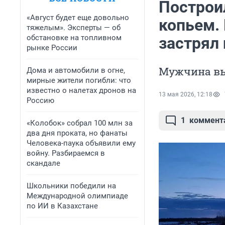
Построил
«Август будет еще довольно
копьем.
тяжелым». Эксперты — об
обстановке на топливном
застрял
рынке России
Мужчина выж
Дома и автомобили в огне,
мирные жители погибли: что
известно о налетах дронов на
13 мая 2026, 12:18
Россию
1
коммент
«Колобок» собрал 100 млн за
два дня проката, но фанаты
Человека-паука объявили ему
войну. Разбираемся в
скандале
Школьники победили на
Международной олимпиаде
по ИИ в Казахстане