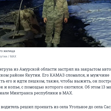
его жилища
кутии / МАХ
егруза из Амурской области застрял на закрытом авт
ком районе Якутии. Его КАМАЗ сломался, и мужчине
ть его и идти пешком, также, чтобы выжить, он постр
 и копье, с помощью которого охотился. Об этом 13 м
анале Минтранса республики в МАХ.
 водитель решил проехать из села Угольное до села Са