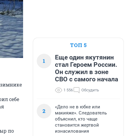
ТОП 5
Еще один якутянин
1
стал Героем России.
Он служил в зоне
СВО с самого начала
озимнике
1 556
Обсудить
оил себе
ая
«Дело не в юбке или
2
макияже». Следователь
объяснил, кто чаще
становится жертвой
сыр по
изнасилования