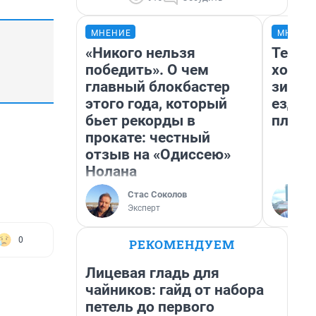
МНЕНИЕ
МНЕНИ
«Никого нельзя
Тепло
победить». О чем
холод
главный блокбастер
зимой
этого года, который
ездит
бьет рекорды в
плюсы
прокате: честный
отзыв на «Одиссею»
Нолана
Стас Соколов
Эксперт
0
РЕКОМЕНДУЕМ
Лицевая гладь для
чайников: гайд от набора
петель до первого