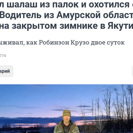
 шалаш из палок и охотился 
 Водитель из Амурской облас
 на закрытом зимнике в Якут
ивал, как Робинзон Крузо двое суток
774
арий