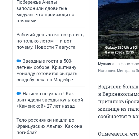
Побережье Анапы
заполонили ядовитые
медузы: что происходит с
пляжами
Рабочий день хотят сократить,
но только летом — и вот
почему. Новости 7 августа
Звездные гости в 500-
Мужчина на фоне сво
летнем соборе: Криштиану
Источник: 
Минтранс Я
Роналду готовится сыграть
свадьбу века на Мадейре
Водитель больш
в Верхнеколымс
Нагиева не узнать! Как
выглядели звезды культовой
пришлось броси
«Каменской» 27 лет назад
жилище из палок
сообщается в к
Тело россиянки нашли во
Французских Альпах. Как она
погибла?
Отмечается, что