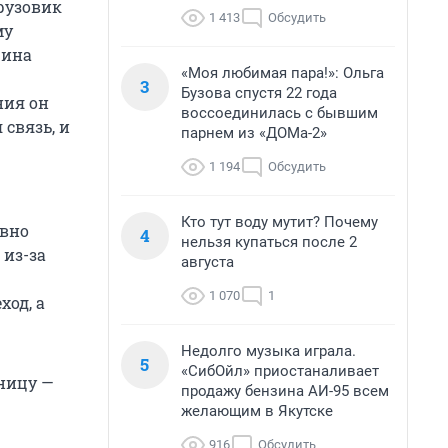
рузовик
1 413
Обсудить
му
чина
«Моя любимая пара!»: Ольга
3
Бузова спустя 22 года
ния он
воссоединилась с бывшим
 связь, и
парнем из «ДОМа-2»
1 194
Обсудить
Кто тут воду мутит? Почему
авно
4
нельзя купаться после 2
 из-за
августа
1 070
1
ход, а
Недолго музыка играла.
5
«СибОйл» приостаналивает
ницу —
продажу бензина АИ-95 всем
желающим в Якутске
916
Обсудить