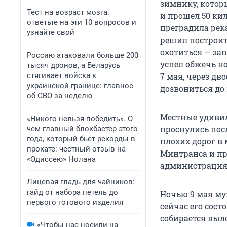
зимнику, котор
Тест на возраст мозга:
и прошел 50 кил
ответьте на эти 10 вопросов и
преградила рек
узнайте свой
решил построит
охотиться — зап
Россию атаковали больше 200
успел обжечь но
тысяч дронов, а Беларусь
стягивает войска к
7 мая, через дв
украинской границе: главное
дозвониться до
об СВО за неделю
Местные удивил
«Никого нельзя победить». О
проснулись пос
чем главный блокбастер этого
года, который бьет рекорды в
плохих дорог в
прокате: честный отзыв на
Минтранса и пр
«Одиссею» Нолана
администрация 
Лицевая гладь для чайников:
гайд от набора петель до
Ночью 9 мая му
первого готового изделия
сейчас его сос
собирается выл
«Чтобы нас носили на