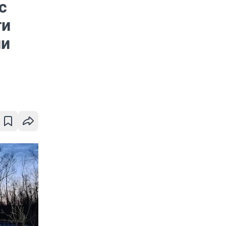
с
ти
ии