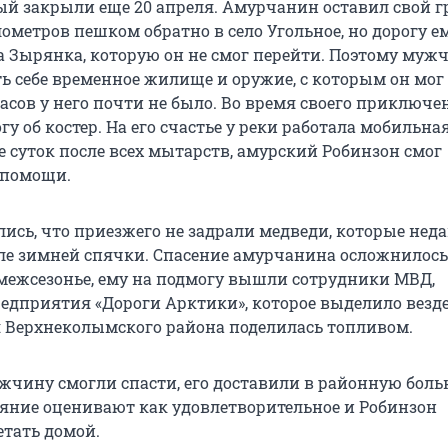
ый закрыли еще 20 апреля. Амурчанин оставил свой г
ометров пешком обратно в село Угольное, но дорогу е
а Зырянка, которую он не смог перейти. Поэтому муж
ь себе временное жилище и оружие, с которым он мог
асов у него почти не было. Во время своего приключе
гу об костер. На его счастье у реки работала мобильная
ое суток после всех мытарств, амурский Робинзон смог
 помощи.
ись, что приезжего не задрали медведи, которые нед
ле зимней спячки. Спасение амурчанина осложнилось
 межсезонье, ему на подмогу вышли сотрудники МВД,
едприятия «Дороги Арктики», которое выделило везде
Верхнеколымского района поделилась топливом.
жчину смогли спасти, его доставили в районную боль
тояние оценивают как удовлетворительное и Робинзон
етать домой.