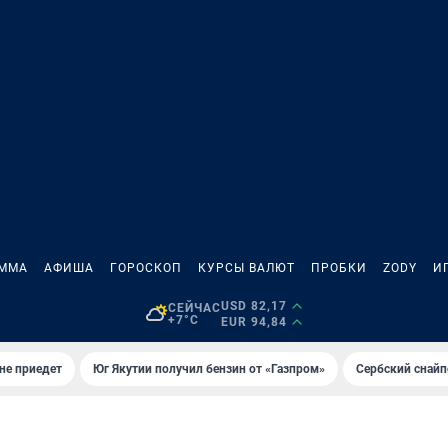
АММА
АФИША
ГОРОСКОП
КУРСЫ ВАЛЮТ
ПРОБКИ
ZODY
И
USD 82,17
СЕЙЧАС
+7°C
EUR 94,84
не приедет
Юг Якутии получил бензин от «Газпром»
Сербский снайп