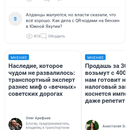
Алданцы жалуются, но власти сказали, что
5
всё хорошо. Как дела с QR-кодами на бензин
в Южной Якутии?
813
Обсудить
МНЕНИЕ
МНЕНИЕ
Наследие, которое
Продашь за 300
чудом не развалилось:
возьмут с 4000
транспортный эксперт
нам готовит н
разнес миф о «вечных»
налоговый зако
советских дорогах
коснется импор
даже репетито
Олег Арефьев
Блогер, предприниматель,
Анастасия Зав
владелец в транспортном