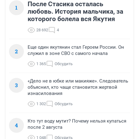
После Стасика осталась
1
любовь. История мальчика, за
которого болела вся Якутия
28 692
4
Еще один якутянин стал Героем России. Он
2
служил в зоне СВО с самого начала
1 365
Обсудить
«Дело не в юбке или макияже». Следователь
3
объяснил, кто чаще становится жертвой
изнасилования
1 302
Обсудить
Кто тут воду мутит? Почему нельзя купаться
4
после 2 августа
1 048
Обсудить