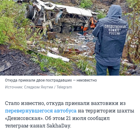
Откуда приехали двое пострадавших — неизвестно
Источник: 
Следком Якутии / Telegram
Стало известно, откуда приехали вахтовики из
перевернувшегося автобуса
на территории шахты
«Денисовская». Об этом 21 июля сообщил
телеграм-канал SakhaDay.