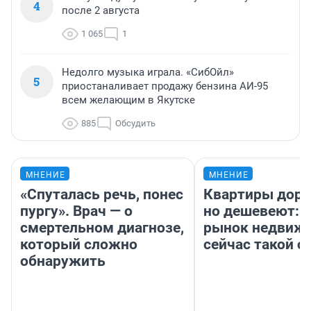
4
после 2 августа
1 065
1
Недолго музыка играла. «СибОйл»
5
приостаналивает продажу бензина АИ-95
всем желающим в Якутске
885
Обсудить
МНЕНИЕ
МНЕНИЕ
«Спуталась речь, понес
Квартиры дор
пургу». Врач — о
но дешевеют: 
смертельном диагнозе,
рынок недвиж
который сложно
сейчас такой 
обнаружить