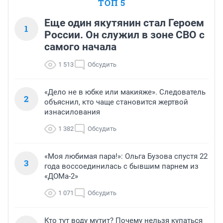
ТОП 5
Еще один якутянин стал Героем
1
России. Он служил в зоне СВО с
самого начала
1 513
Обсудить
«Дело не в юбке или макияже». Следователь
2
объяснил, кто чаще становится жертвой
изнасилования
1 382
Обсудить
«Моя любимая пара!»: Ольга Бузова спустя 22
3
года воссоединилась с бывшим парнем из
«ДОМа-2»
1 071
Обсудить
Кто тут воду мутит? Почему нельзя купаться