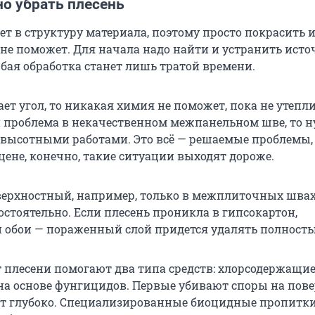
но убрать плесень
ет в структуру материала, поэтому просто покрасить 
 не поможет. Для начала надо найти и устранить ист
юбая обработка станет лишь тратой времени.
ет угол, то никакая химия не поможет, пока не утепли
и проблема в некачественном межпанельном шве, то 
 высотными работами. Это всё — решаемые проблемы, 
цене, конечно, такие ситуации выходят дороже.
верхностный, например, только в межплиточных шва
остоятельно. Если плесень проникла в гипсокартон,
 обои — пораженный слой придется удалять полность
т плесени помогают два типа средств: хлорсодержащи
на основе фунгицидов. Первые убивают споры на пове
т глубоко. Специализированные биоцидные пропитк