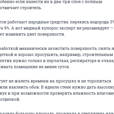
обенно если нанести их в два-три слоя с полным
отмечает строитель.
гов работают народные средства: перекись водорода 3
а 9%. А вот медный купорос эксперт не рекомендует —
ет изменить цвет поверхности.
работкой механически зачистить поверхность: снять 
еткой и хорошо просушить, например, строительным
птик нужно только в перчатках, респираторе и очках,
ривать помещение не менее суток.
тует не жалеть времени на просушку и не торопиться
ли наклеить обои. В идеале стене нужно дать высохн
двух и при возможности проверить влажность влагом
 отделкой.
оразила большую площадь, проникла в утеплитель или