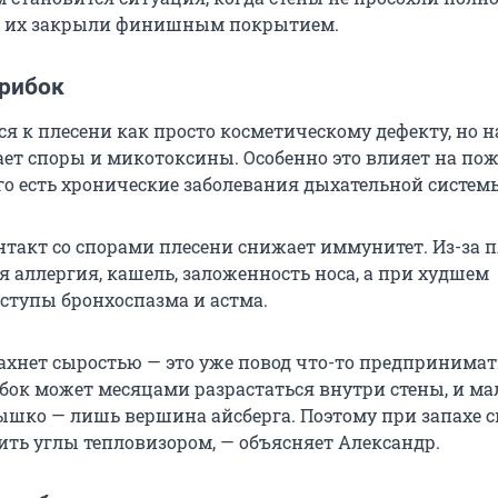
 а их закрыли финишным покрытием.
грибок
я к плесени как просто косметическому дефекту, но н
ет споры и микотоксины. Особенно это влияет на по
кого есть хронические заболевания дыхательной систем
такт со спорами плесени снижает иммунитет. Из-за 
 аллергия, кашель, заложенность носа, а при худшем
ступы бронхоспазма и астма.
ахнет сыростью — это уже повод что-то предпринимат
ибок может месяцами разрастаться внутри стены, и ма
шко — лишь вершина айсберга. Поэтому при запахе 
ить углы тепловизором, — объясняет Александр.