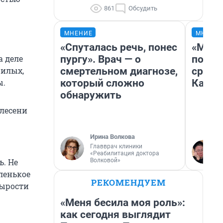
861
Обсудить
МНЕНИЕ
МНЕНИ
«Спуталась речь, понес
«Маши
пургу». Врач — о
полет
а деле
смертельном диагнозе,
сравн
жилых,
который сложно
Казах
ы.
обнаружить
плесени
Ирина Волкова
Главврач клиники
«Реабилитация доктора
Волковой»
ь. Не
ленькое
РЕКОМЕНДУЕМ
сырости
«Меня бесила моя роль»:
как сегодня выглядит