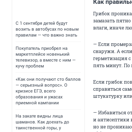
Как правиль
Грибок проника
замазать пятно
С 1 сентября детей будут
влаги, иначе л
возить в автобусах по новым
правилам — что важно знать
— Если промерза
Покупатель приобрел на
снаружи. А есл
маркетплейсе новенький
герметизация с
телевизор, а вместе с ним —
пять минут. По 
кучу проблем
«Как они получают сто баллов
Если грибок по
— серьезный вопрос». О
справиться сам
кризисе ЕГЭ, всего
штукатурку или
образования и ужасах
приемной кампании
— Избавиться о
На закате видны лица
и антисептики 
шаманов. Как доехать до
но не проникаю
таинственной горы, у