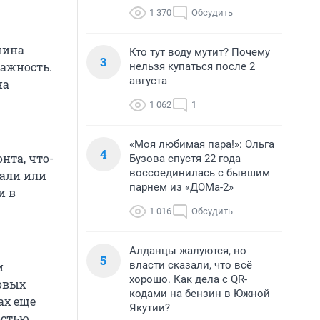
1 370
Обсудить
чина
Кто тут воду мутит? Почему
3
ажность.
нельзя купаться после 2
августа
на
1 062
1
«Моя любимая пара!»: Ольга
4
нта, что-
Бузова спустя 22 года
воссоединилась с бывшим
тали или
парнем из «ДОМа-2»
и в
1 016
Обсудить
Алданцы жалуются, но
5
власти сказали, что всё
и
хорошо. Как дела с QR-
овых
кодами на бензин в Южной
ах еще
Якутии?
остью