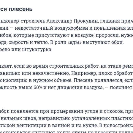
ся плесень
инженер-строитель Александр Прокудин, главная при
ени — недостаточный воздухообмен и повышенная вл
ибов, которые присутствуют в воздухе, проросли, нуж
да, сырость и тепло. В роли «еды» выступают обои,
ерево или штукатурка.
кает, если во время строительных работ, на этапе ремо
равильно или некачественно. Например, плохо обрабо
роизоляцию в нужном объеме. Плесень появляется, есл
ность выше 60% и нет движения воздуха, — поясняет
ибок появляется при промерзании углов и откосов, пр
анельных швов, неправильно установленных пластик
плохой вентиляции в ванной и на кухне. В новостройк
 становится ситуация, когда стены не просохли полн