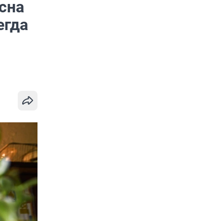
асна
егда