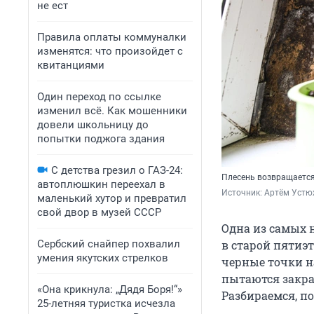
не ест
Правила оплаты коммуналки
изменятся: что произойдет с
квитанциями
Один переход по ссылке
изменил всё. Как мошенники
довели школьницу до
попытки поджога здания
С детства грезил о ГАЗ-24:
Плесень возвращается,
автоплюшкин переехал в
Источник: 
Артём Устю
маленький хутор и превратил
свой двор в музей СССР
Одна из самых 
Сербский снайпер похвалил
в старой пятиэт
умения якутских стрелков
черные точки н
пытаются закрас
«Она крикнула: „Дядя Боря!“»
Разбираемся, по
25-летняя туристка исчезла