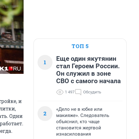
ТОП 5
Еще один якутянин
1
стал Героем России.
Он служил в зоне
СВО с самого начала
1 497
Обсудить
ройке, и
литки,
«Дело не в юбке или
2
макияже». Следователь
ать. Одни
объяснил, кто чаще
работает.
становится жертвой
егда.
изнасилования