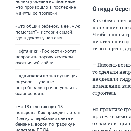
ночью у океана во Вьетнаме.
Что произошло в последние
Откуда берет
минуты ее пропажи
Как объясняет 
«Это общий ребенок, а не „муж
появления плес
помогает“»: истории семей,
Чтобы споры гр
где в декрет ушел отец
питательная сре
гипсокартон, д
Нефтяники «Роснефти» хотят
возродить породу якутской
охотничьей лайки
— Плесень возни
то сделали неп
Надвигается волна пугающих
не сделали гид
вирусов — ученые
помещении влаж
потребовали срочно усилить
строитель.
безопасность
«На 18 отдыхающих 18
На практике гр
поваров». Как проходит лето в
протечке межп
Крыму с перебоями света и
окнах или при 
бензина, водой по графику и
одним фактором
налетами БПЛА