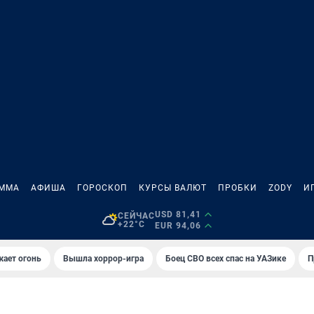
АММА
АФИША
ГОРОСКОП
КУРСЫ ВАЛЮТ
ПРОБКИ
ZODY
И
USD 81,41
СЕЙЧАС
+22°C
EUR 94,06
жает огонь
Вышла хоррор-игра
Боец СВО всех спас на УАЗике
П