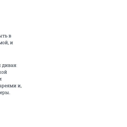
ыть в
мой, и
и диван
кой
и
ареями и,
меры.