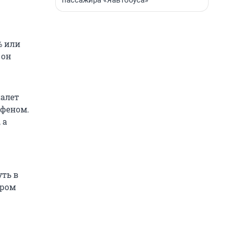
пассажира «Яавтобуса»
% или
 он
налет
 феном.
 а
уть в
ером