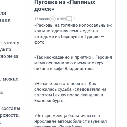
Пуговка из «Папиных
дочек»
или
17 часов
6 858
1
очник
«Расходы на топливо колоссальные»:
как многодетная семья едет на
автодоме из Барнаула в Турцию —
ть стену
фото
нужна
но не за
«Так неожиданно и приятно». Героиня
мема вспомнила о съемках с гуру
пикапа в кафе Владивостока
х, можно
«Не хочется в это верить». Как
сложилась судьба «следователя на
ю.
золотом Lexus» после скандала в
Екатеринбурге
е составы
рхности,
«Четыре месяца больничных»: в
Ярославле автомобилист изувечил
и