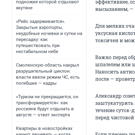
эффективнее, ос
подножия которой отдыхают
якутяне
высыханием, — 
«Рейс задерживается».
Для мелких оча
Закрытые аэропорты,
уксусная кислот
неудобные ночевки и сутки на
пересадку: как
токсичен и мож
путешествовать при
нестабильном небе
Важно перед об
шпателем или щ
Смоленскую область накрыл
разрушительный циклон:
Наносить антисе
власти ввели режим ЧС, есть
после — провет
погибшие — кадры
Александр сове
«Туризм не прекращается, он
заштукатурить и
трансформируется»: как
россияне будут отдыхать в
течение суток-
августе — ответ эксперта
перед чистовой
Квартиры в новостройках
Если плесень п
начнут дешеветь — когда