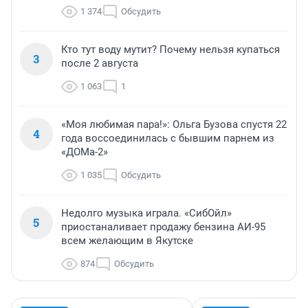
1 374
Обсудить
Кто тут воду мутит? Почему нельзя купаться
3
после 2 августа
1 063
1
«Моя любимая пара!»: Ольга Бузова спустя 22
4
года воссоединилась с бывшим парнем из
«ДОМа-2»
1 035
Обсудить
Недолго музыка играла. «СибОйл»
5
приостаналивает продажу бензина АИ-95
всем желающим в Якутске
874
Обсудить