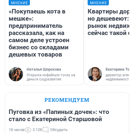
МНЕНИЕ
МНЕНИЕ
«Покупаешь кота в
Квартиры дор
мешке»:
но дешевеют: 
предприниматель
рынок недвиж
рассказала, как на
сейчас такой 
самом деле устроен
бизнес со складами
дешевых товаров
Наталья Шорохова
Екатерина Торо
Открыла кофейную точку на
директор агентс
деньги соцразвития
недвижимости
РЕКОМЕНДУЕМ
Пуговка из «Папиных дочек»: что
стало с Екатериной Старшовой
18 часов
3 128
Обсудить