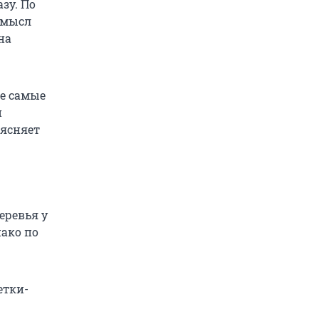
зу. По
 смысл
на
же самые
и
ъясняет
еревья у
нако по
етки-