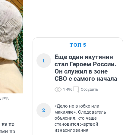
ТОП 5
Еще один якутянин
1
стал Героем России.
Он служил в зоне
СВО с самого начала
1 496
Обсудить
дзор,
«Дело не в юбке или
2
макияже». Следователь
объяснил, кто чаще
 не по
становится жертвой
изнасилования
ями на