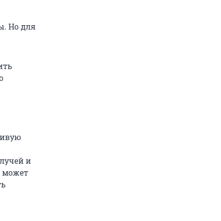
ы. Но для
ить
о
живую
 лучей и
а может
ть