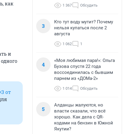
, как
1 367
Обсудить
Кто тут воду мутит? Почему
3
нельзя купаться после 2
августа
1 062
1
ать и
«Моя любимая пара!»: Ольга
 одного
4
Бузова спустя 22 года
воссоединилась с бывшим
парнем из «ДОМа-2»
1 014
Обсудить
ФЗ от
для
Алданцы жалуются, но
5
власти сказали, что всё
хорошо. Как дела с QR-
кодами на бензин в Южной
Якутии?