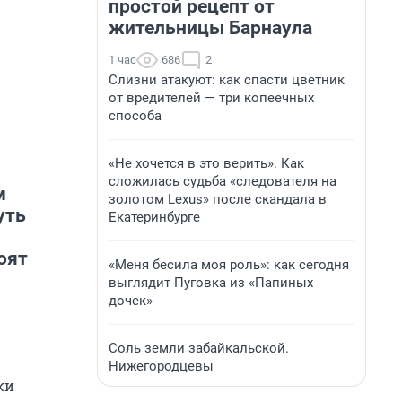
простой рецепт от
жительницы Барнаула
1 час
686
2
Слизни атакуют: как спасти цветник
от вредителей — три копеечных
способа
«Не хочется в это верить». Как
сложилась судьба «следователя на
м
золотом Lexus» после скандала в
уть
Екатеринбурге
тоят
«Меня бесила моя роль»: как сегодня
выглядит Пуговка из «Папиных
дочек»
Соль земли забайкальской.
Нижегородцевы
ки