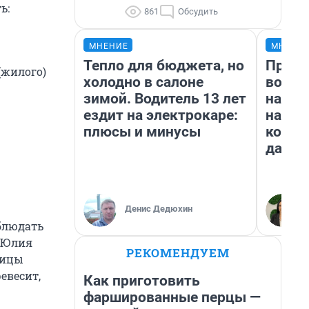
ь:
861
Обсудить
МНЕНИЕ
МНЕНИ
Тепло для бюджета, но
Прода
(жилого)
холодно в салоне
возьм
зимой. Водитель 13 лет
нам г
ездит на электрокаре:
налог
плюсы и минусы
косне
даже 
Денис Дедюхин
блюдать
т Юлия
РЕКОМЕНДУЕМ
ницы
евесит,
Как приготовить
фаршированные перцы —