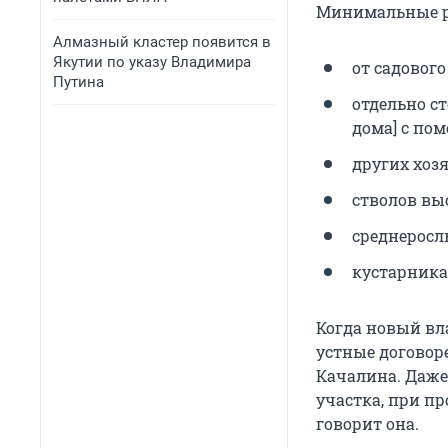
Минимальные ра
Алмазный кластер появится в
Якутии по указу Владимира
от садового
Путина
отдельно с
дома] с по
других хозя
стволов вы
среднерослы
кустарника 
Когда новый вл
устные договор
Качалина. Даже
участка, при пр
говорит она.