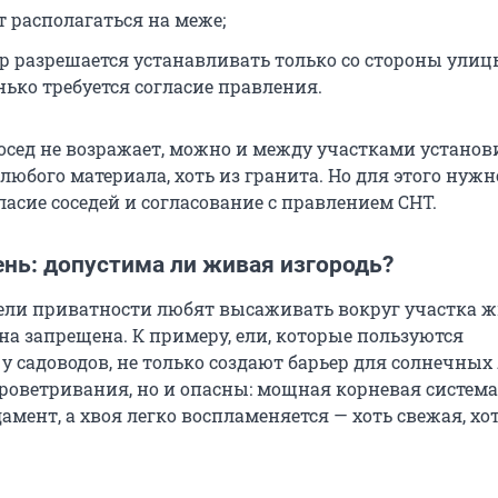
т располагаться на меже;
ор разрешается устанавливать только со стороны улиц
нько требуется согласие правления.
сосед не возражает, можно и между участками установ
 любого материала, хоть из гранита. Но для этого нужн
асие соседей и согласование с правлением СНТ.
ень: допустима ли живая изгородь?
ели приватности любят высаживать вокруг участка 
она запрещена. К примеру, ели, которые пользуются
у садоводов, не только создают барьер для солнечных
проветривания, но и опасны: мощная корневая систем
мент, а хвоя легко воспламеняется — хоть свежая, хо