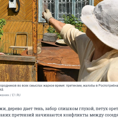
городников во всех смыслах жаркое время: претензии, жалобы в Роспотребна
уд
жанин / E1.RU
жи, дерево дает тень, забор слишком глухой, петух орет
таких претензий начинаются конфликты между сосед