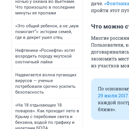
ночью у океана во Вьетнаме.
даче.
«Фонтанка
Что произошло в последние
пройти этот пут
минуты ее пропажи
Что можно с
«Это общий ребенок, а не „муж
помогает“»: истории семей,
где в декрет ушел отец
Многие россияне
Пользователи, 
Нефтяники «Роснефти» хотят
договаривались:
возродить породу якутской
экономить место
охотничьей лайки
из участков мо
Надвигается волна пугающих
вирусов — ученые
потребовали срочно усилить
По основном
безопасность
29 июля 2017
каждой постр
«На 18 отдыхающих 18
ближе».
поваров». Как проходит лето в
Крыму с перебоями света и
бензина, водой по графику и
налетами БПЛА