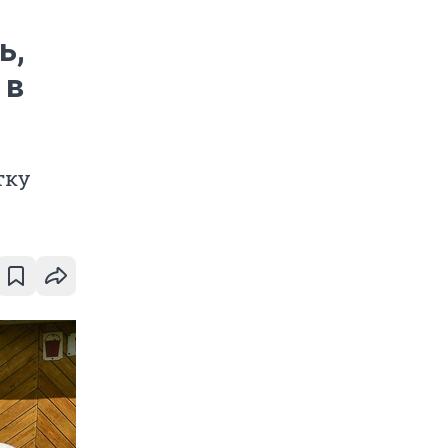
ь,
 в
тку