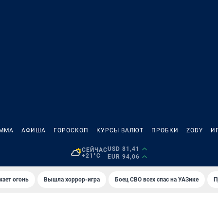
АММА
АФИША
ГОРОСКОП
КУРСЫ ВАЛЮТ
ПРОБКИ
ZODY
И
USD 81,41
СЕЙЧАС
+21°C
EUR 94,06
жает огонь
Вышла хоррор-игра
Боец СВО всех спас на УАЗике
П