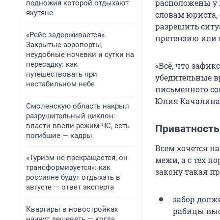
расположены у м
подножия которой отдыхают
якутяне
словам юриста, 
разрешить ситу
«Рейс задерживается».
претензию или 
Закрытые аэропорты,
неудобные ночевки и сутки на
пересадку: как
«Всё, что зафик
путешествовать при
убедительные в
нестабильном небе
письменного сог
Юлия Качалина
Смоленскую область накрыл
разрушительный циклон:
власти ввели режим ЧС, есть
Приватность
погибшие — кадры
Всем хочется на
«Туризм не прекращается, он
межи, а с тех п
трансформируется»: как
закону такая п
россияне будут отдыхать в
августе — ответ эксперта
забор долж
Квартиры в новостройках
рабицы высо
начнут дешеветь — когда