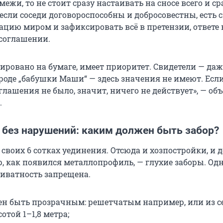
ежи, то не стоит сразу настаивать на сносе всего и сра
если соседи договороспособны и добросовестны, есть
ацию миром и зафиксировать всё в претензии, ответе 
соглашении.
сировано на бумаге, имеет приоритет. Свидетели — да
роде „бабушки Маши“ — здесь значения не имеют. Есл
лашения не было, значит, ничего не действует», — об
.
 без нарушений: каким должен быть забор?
 своих 6 сотках уединения. Отсюда и хозпостройки, и д
ор, как появился металлопрофиль, — глухие заборы. Од
риватность запрещена.
ен быть прозрачным: решетчатым например, или из с
той 1–1,8 метра;