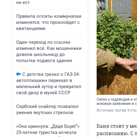
не ест
Правила оплаты коммуналки
изменятся: что произойдет с
квитанциями
Один переход по ссылке
изменил всё. Как мошенники
довели школьницу до
попытки поджога здания
С детства грезил о ГАЗ-24:
автоплюшкин переехал в
маленький хутор и превратил
свой двор в музей СССР
Сезон у садоводов и о
исковые заявления в с
Сербский снайпер похвалил
Источник: 
Артём Устю
умения якутских стрелков
Баня стоит у ме
«Она крикнула: „Дядя Боря!“»
25-летняя туристка исчезла
расписанию. С 