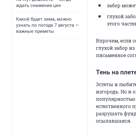
забор може
ждать снижения цен
глухой заб
Какой будет зима, можно
этого часте
узнать по погоде 7 августа —
важные приметы
Впрочем, если 
глухой забор из
письменное согл
Тень на плет
Эстеты и любит
изгородь. Но и 
популярностью 
естественного 
разрушать фунда
осыпавшаяся.