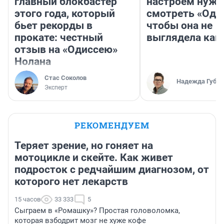
главный блокбастер
настроем нужн
этого года, который
смотреть «Оди
бьет рекорды в
чтобы она не
прокате: честный
выглядела как
отзыв на «Одиссею»
Нолана
Стас Соколов
Надежда Губар
Эксперт
РЕКОМЕНДУЕМ
Теряет зрение, но гоняет на
мотоцикле и скейте. Как живет
подросток с редчайшим диагнозом, от
которого нет лекарств
15 часов
33 333
5
Сыграем в «Ромашку»? Простая головоломка,
которая взбодрит мозг не хуже кофе