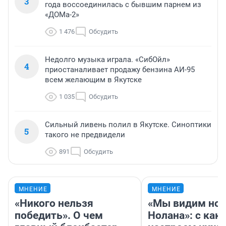
3
года воссоединилась с бывшим парнем из
«ДОМа-2»
1 476
Обсудить
Недолго музыка играла. «СибОйл»
4
приостаналивает продажу бензина АИ-95
всем желающим в Якутске
1 035
Обсудить
Сильный ливень полил в Якутске. Синоптики
5
такого не предвидели
891
Обсудить
МНЕНИЕ
МНЕНИЕ
«Никого нельзя
«Мы видим нов
победить». О чем
Нолана»: с как