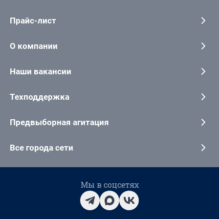
Прайс-лист
О компании
Наши вакансии
Техподдержка
Предвыборная агитация
Все города сети
Мы в соцсетях