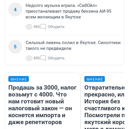
Недолго музыка играла. «СибОйл»
4
приостаналивает продажу бензина АИ-95
всем желающим в Якутске
963
Обсудить
Сильный ливень полил в Якутске. Синоптики
5
такого не предвидели
850
Обсудить
МНЕНИЕ
МНЕНИЕ
Продашь за 3000, налог
Отвратительно
возьмут с 4000. Что
прекрасно, или
нам готовит новый
История без
налоговый закон — он
счастливого ко
коснется импорта и
Посмотрели п
даже репетиторов
якутский коро
метр о домаш