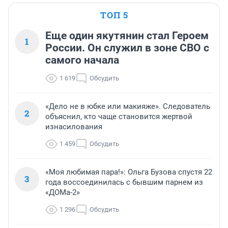
ТОП 5
Еще один якутянин стал Героем
1
России. Он служил в зоне СВО с
самого начала
1 619
Обсудить
«Дело не в юбке или макияже». Следователь
2
объяснил, кто чаще становится жертвой
изнасилования
1 459
Обсудить
«Моя любимая пара!»: Ольга Бузова спустя 22
3
года воссоединилась с бывшим парнем из
«ДОМа-2»
1 296
Обсудить