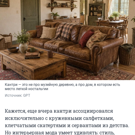
Кантри — это не про музейную деревню, а про дом, в котором есть
место легкой ностальгии
Источник: 
GPT
Кажется, еще вчера кантри ассоциировался
исключительно с кружевными салфетками,
клетчатыми скатертями и сервантами из детства.
Но интерьерная мода умеет удивлять: стиль,