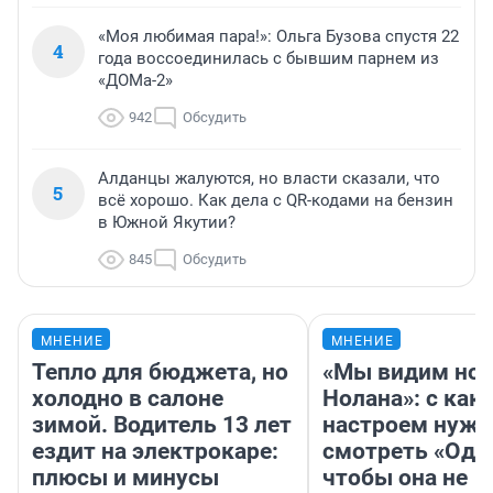
«Моя любимая пара!»: Ольга Бузова спустя 22
4
года воссоединилась с бывшим парнем из
«ДОМа-2»
942
Обсудить
Алданцы жалуются, но власти сказали, что
5
всё хорошо. Как дела с QR-кодами на бензин
в Южной Якутии?
845
Обсудить
МНЕНИЕ
МНЕНИЕ
Тепло для бюджета, но
«Мы видим нов
холодно в салоне
Нолана»: с как
зимой. Водитель 13 лет
настроем нужн
ездит на электрокаре:
смотреть «Оди
плюсы и минусы
чтобы она не