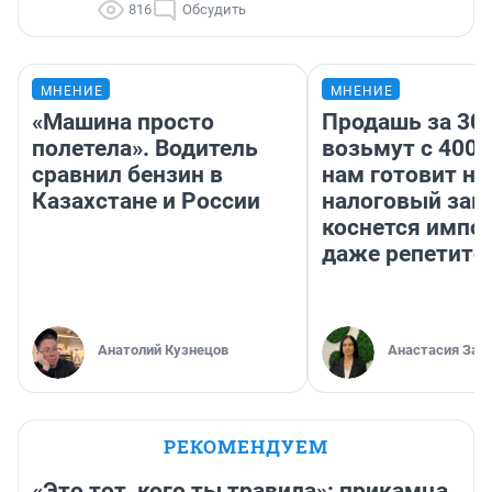
816
Обсудить
МНЕНИЕ
МНЕНИЕ
«Машина просто
Продашь за 300
полетела». Водитель
возьмут с 4000
сравнил бензин в
нам готовит н
Казахстане и России
налоговый зако
коснется импор
даже репетито
Анатолий Кузнецов
Анастасия Зав
РЕКОМЕНДУЕМ
«Это тот, кого ты травила»: прикамца